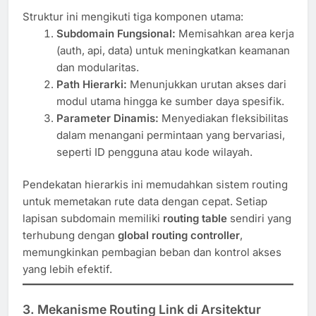
Struktur ini mengikuti tiga komponen utama:
Subdomain Fungsional:
Memisahkan area kerja
(auth, api, data) untuk meningkatkan keamanan
dan modularitas.
Path Hierarki:
Menunjukkan urutan akses dari
modul utama hingga ke sumber daya spesifik.
Parameter Dinamis:
Menyediakan fleksibilitas
dalam menangani permintaan yang bervariasi,
seperti ID pengguna atau kode wilayah.
Pendekatan hierarkis ini memudahkan sistem routing
untuk memetakan rute data dengan cepat. Setiap
lapisan subdomain memiliki
routing table
sendiri yang
terhubung dengan
global routing controller
,
memungkinkan pembagian beban dan kontrol akses
yang lebih efektif.
3. Mekanisme Routing Link di Arsitektur