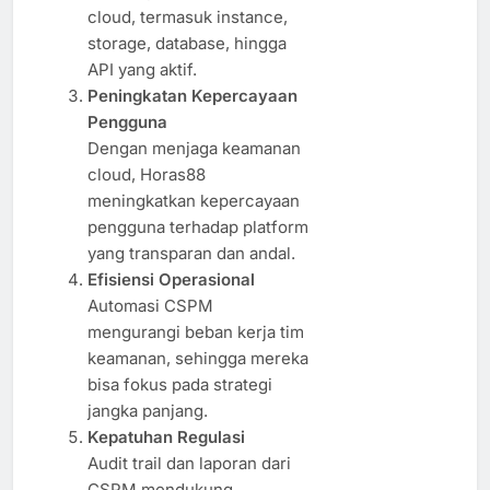
cloud, termasuk instance,
storage, database, hingga
API yang aktif.
Peningkatan Kepercayaan
Pengguna
Dengan menjaga keamanan
cloud, Horas88
meningkatkan kepercayaan
pengguna terhadap platform
yang transparan dan andal.
Efisiensi Operasional
Automasi CSPM
mengurangi beban kerja tim
keamanan, sehingga mereka
bisa fokus pada strategi
jangka panjang.
Kepatuhan Regulasi
Audit trail dan laporan dari
CSPM mendukung