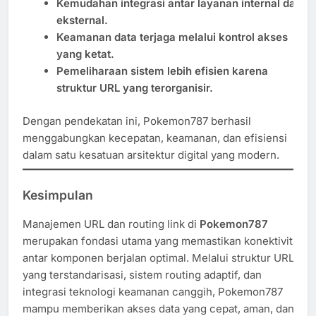
Kemudahan integrasi antar layanan internal dan
eksternal.
Keamanan data terjaga melalui kontrol akses
yang ketat.
Pemeliharaan sistem lebih efisien karena
struktur URL yang terorganisir.
Dengan pendekatan ini, Pokemon787 berhasil
menggabungkan kecepatan, keamanan, dan efisiensi
dalam satu kesatuan arsitektur digital yang modern.
Kesimpulan
Manajemen URL dan routing link di
Pokemon787
merupakan fondasi utama yang memastikan konektivitas
antar komponen berjalan optimal. Melalui struktur URL
yang terstandarisasi, sistem routing adaptif, dan
integrasi teknologi keamanan canggih, Pokemon787
mampu memberikan akses data yang cepat, aman, dan