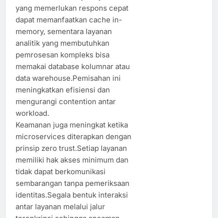
yang memerlukan respons cepat
dapat memanfaatkan cache in-
memory, sementara layanan
analitik yang membutuhkan
pemrosesan kompleks bisa
memakai database kolumnar atau
data warehouse.Pemisahan ini
meningkatkan efisiensi dan
mengurangi contention antar
workload.
Keamanan juga meningkat ketika
microservices diterapkan dengan
prinsip zero trust.Setiap layanan
memiliki hak akses minimum dan
tidak dapat berkomunikasi
sembarangan tanpa pemeriksaan
identitas.Segala bentuk interaksi
antar layanan melalui jalur