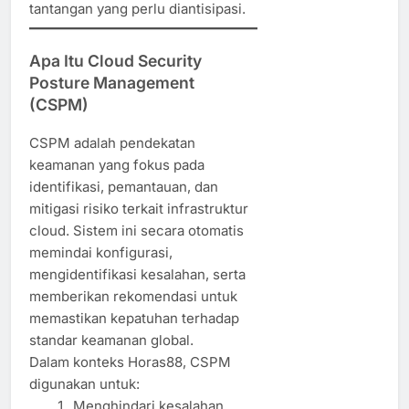
tantangan yang perlu diantisipasi.
Apa Itu Cloud Security
Posture Management
(CSPM)
CSPM adalah pendekatan
keamanan yang fokus pada
identifikasi, pemantauan, dan
mitigasi risiko terkait infrastruktur
cloud. Sistem ini secara otomatis
memindai konfigurasi,
mengidentifikasi kesalahan, serta
memberikan rekomendasi untuk
memastikan kepatuhan terhadap
standar keamanan global.
Dalam konteks Horas88, CSPM
digunakan untuk:
Menghindari kesalahan