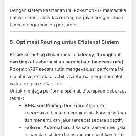
Dengan sistem keamanan ini, Pokemon787 memastikan
bahwa semua aktivitas routing berjalan dengan aman
tanpa mengorbankan performa.
5. Optimasi Routing untuk Efisiensi Sistem
Efisiensi routing diukur melalui
latency, throughput,
dan tingkat keberhasilan permintaan (success rate)
.
Pokemon787 secara rutin mengevaluasi performa ini
melalui sistem observabilitas internal yang mencatat
waktu respon setiap link.
Untuk menjaga performa optimal, diterapkan beberapa
teknik:
AI-Based Routing Decision:
Algoritma
kecerdasan buatan menganalisis kondisi jaringan
dan menentukan jalur tercepat secara adaptif.
Failover Automation:
Jika satu server mengalami
kegagalan, sistem langsung mengalihkan trafik ke