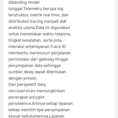
dibanding model
tunggal.Telemetry berupa log
terstruktur, metrik real time, dan
distributed tracing menjadi alat
analisis utama.Data ini digunakan
untuk memetakan waktu respons,
tingkat kesalahan, serta pola
interaksi antarlayanan.Trace ID
membantu menelusuri perjalanan
permintaan dari gateway hingga
penyimpanan data sehingga
sumber delay dapat ditentukan
dengan presisi.
Dari perspektif data,
microservices memungkinkan
penerapan polyglot
persistence.Artinya setiap layanan
bebas memilih tipe penyimpanan
sesuai kebutuhannya.Layanan