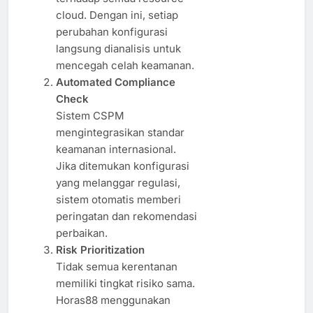
cloud. Dengan ini, setiap
perubahan konfigurasi
langsung dianalisis untuk
mencegah celah keamanan.
Automated Compliance
Check
Sistem CSPM
mengintegrasikan standar
keamanan internasional.
Jika ditemukan konfigurasi
yang melanggar regulasi,
sistem otomatis memberi
peringatan dan rekomendasi
perbaikan.
Risk Prioritization
Tidak semua kerentanan
memiliki tingkat risiko sama.
Horas88 menggunakan