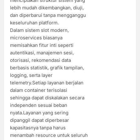
menciptakan struktur sistem yang
lebih mudah dikembangkan, diuji,
dan diperbarui tanpa mengganggu
keseluruhan platform.
Dalam sistem slot modern,
microservices biasanya
memisahkan fitur inti seperti
autentikasi, manajemen sesi,
otorisasi, rekomendasi data
berbasis statistik, grafik tampilan,
logging, serta layer
telemetry.Setiap layanan berjalan
dalam container terisolasi
sehingga dapat diskalakan secara
independen sesuai beban
nyata.Layanan yang sering
dipanggil dapat diperbesar
kapasitasnya tanpa harus
menambah resource untuk seluruh