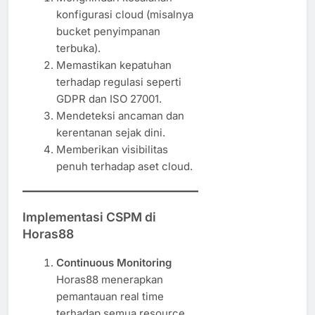
konfigurasi cloud (misalnya
bucket penyimpanan
terbuka).
Memastikan kepatuhan
terhadap regulasi seperti
GDPR dan ISO 27001.
Mendeteksi ancaman dan
kerentanan sejak dini.
Memberikan visibilitas
penuh terhadap aset cloud.
Implementasi CSPM di
Horas88
Continuous Monitoring
Horas88 menerapkan
pemantauan real time
terhadap semua resource