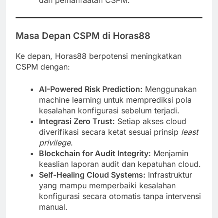
Masa Depan CSPM di Horas88
Ke depan, Horas88 berpotensi meningkatkan
CSPM dengan:
AI-Powered Risk Prediction:
Menggunakan
machine learning untuk memprediksi pola
kesalahan konfigurasi sebelum terjadi.
Integrasi Zero Trust:
Setiap akses cloud
diverifikasi secara ketat sesuai prinsip
least
privilege
.
Blockchain for Audit Integrity:
Menjamin
keaslian laporan audit dan kepatuhan cloud.
Self-Healing Cloud Systems:
Infrastruktur
yang mampu memperbaiki kesalahan
konfigurasi secara otomatis tanpa intervensi
manual.