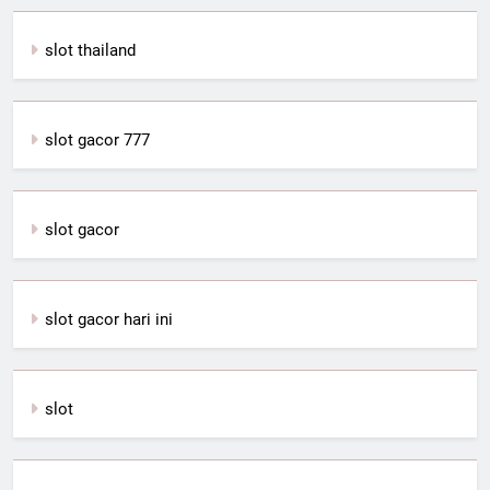
slot thailand
slot gacor 777
slot gacor
slot gacor hari ini
slot