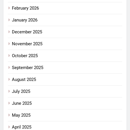
February 2026
January 2026
December 2025
November 2025
October 2025
September 2025
August 2025
July 2025
June 2025
May 2025
April 2025