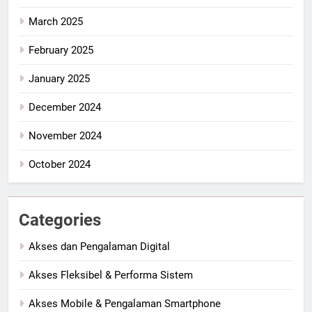
March 2025
February 2025
January 2025
December 2024
November 2024
October 2024
Categories
Akses dan Pengalaman Digital
Akses Fleksibel & Performa Sistem
Akses Mobile & Pengalaman Smartphone