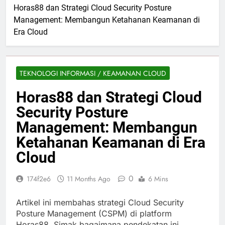
Horas88 dan Strategi Cloud Security Posture
Management: Membangun Ketahanan Keamanan di
Era Cloud
TEKNOLOGI INFORMASI / KEAMANAN CLOUD
Horas88 dan Strategi Cloud
Security Posture
Management: Membangun
Ketahanan Keamanan di Era
Cloud
0
174f2e6
11 Months Ago
6 Mins
Artikel ini membahas strategi Cloud Security
Posture Management (CSPM) di platform
Horas88. Simak bagaimana pendekatan ini