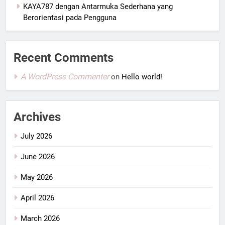
KAYA787 dengan Antarmuka Sederhana yang
Berorientasi pada Pengguna
Recent Comments
A WordPress Commenter
on
Hello world!
Archives
July 2026
June 2026
May 2026
April 2026
March 2026