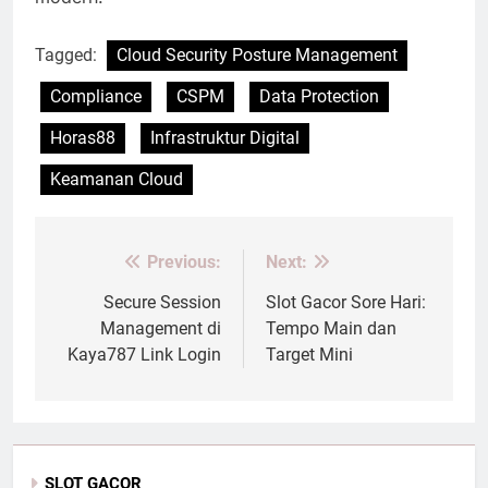
Tagged:
Cloud Security Posture Management
Compliance
CSPM
Data Protection
Horas88
Infrastruktur Digital
Keamanan Cloud
Previous:
Next:
Post
navigation
Secure Session
Slot Gacor Sore Hari:
Management di
Tempo Main dan
Kaya787 Link Login
Target Mini
SLOT GACOR