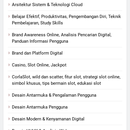
Arsitektur Sistem & Teknologi Cloud
Belajar Efektif, Produktivitas, Pengembangan Diri, Teknik
Pembelajaran, Study Skills
Brand Awareness Online, Analisis Pencarian Digital,
Panduan Informasi Pengguna
Brand dan Platform Digital
Casino, Slot Online, Jackpot
CorlaSlot, wild dan scatter, fitur slot, strategi slot online,
simbol khusus, tips bermain slot, edukasi slot
Desain Antarmuka & Pengalaman Pengguna
Desain Antarmuka Pengguna
Desain Modern & Kenyamanan Digital