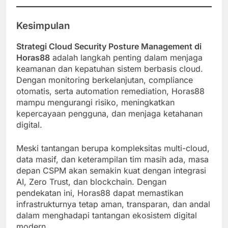
Kesimpulan
Strategi Cloud Security Posture Management di
Horas88
adalah langkah penting dalam menjaga
keamanan dan kepatuhan sistem berbasis cloud.
Dengan monitoring berkelanjutan, compliance
otomatis, serta automation remediation, Horas88
mampu mengurangi risiko, meningkatkan
kepercayaan pengguna, dan menjaga ketahanan
digital.
Meski tantangan berupa kompleksitas multi-cloud,
data masif, dan keterampilan tim masih ada, masa
depan CSPM akan semakin kuat dengan integrasi
AI, Zero Trust, dan blockchain. Dengan
pendekatan ini, Horas88 dapat memastikan
infrastrukturnya tetap aman, transparan, dan andal
dalam menghadapi tantangan ekosistem digital
modern.