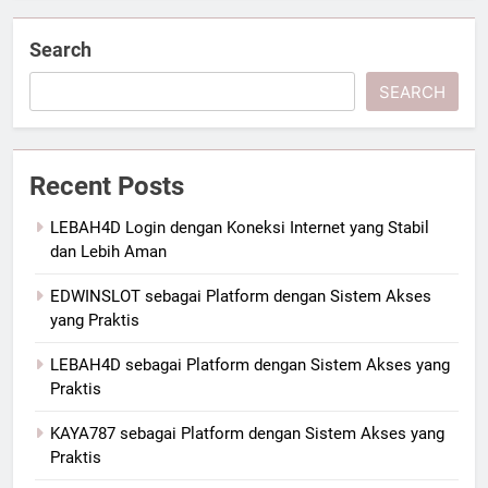
Search
SEARCH
Recent Posts
LEBAH4D Login dengan Koneksi Internet yang Stabil
dan Lebih Aman
EDWINSLOT sebagai Platform dengan Sistem Akses
yang Praktis
LEBAH4D sebagai Platform dengan Sistem Akses yang
Praktis
KAYA787 sebagai Platform dengan Sistem Akses yang
Praktis