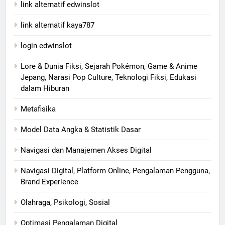
link alternatif edwinslot
link alternatif kaya787
login edwinslot
Lore & Dunia Fiksi, Sejarah Pokémon, Game & Anime
Jepang, Narasi Pop Culture, Teknologi Fiksi, Edukasi
dalam Hiburan
Metafisika
Model Data Angka & Statistik Dasar
Navigasi dan Manajemen Akses Digital
Navigasi Digital, Platform Online, Pengalaman Pengguna,
Brand Experience
Olahraga, Psikologi, Sosial
Optimasi Pengalaman Digital