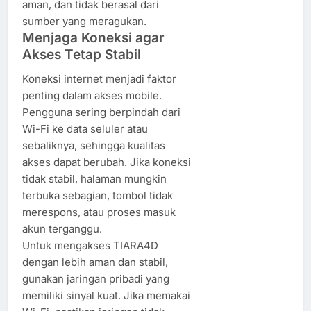
aman, dan tidak berasal dari
sumber yang meragukan.
Menjaga Koneksi agar
Akses Tetap Stabil
Koneksi internet menjadi faktor
penting dalam akses mobile.
Pengguna sering berpindah dari
Wi-Fi ke data seluler atau
sebaliknya, sehingga kualitas
akses dapat berubah. Jika koneksi
tidak stabil, halaman mungkin
terbuka sebagian, tombol tidak
merespons, atau proses masuk
akun terganggu.
Untuk mengakses TIARA4D
dengan lebih aman dan stabil,
gunakan jaringan pribadi yang
memiliki sinyal kuat. Jika memakai