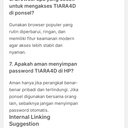
untuk mengakses TIARA4D
di ponsel?
Gunakan browser populer yang
rutin diperbarui, ringan, dan
memiliki fitur keamanan modern
agar akses lebih stabil dan
nyaman.
7. Apakah aman menyimpan
password TIARA4D di HP?
Aman hanya jika perangkat benar-
benar pribadi dan terlindungi. Jika
ponsel digunakan bersama orang
lain, sebaiknya jangan menyimpan
password otomatis.
Internal Linking
Suggestion