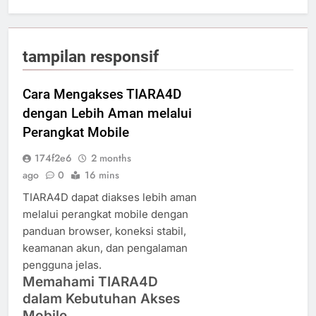
tampilan responsif
Cara Mengakses TIARA4D
dengan Lebih Aman melalui
Perangkat Mobile
174f2e6
2 months
ago
0
16 mins
TIARA4D dapat diakses lebih aman
melalui perangkat mobile dengan
panduan browser, koneksi stabil,
keamanan akun, dan pengalaman
pengguna jelas.
Memahami TIARA4D
dalam Kebutuhan Akses
Mobile