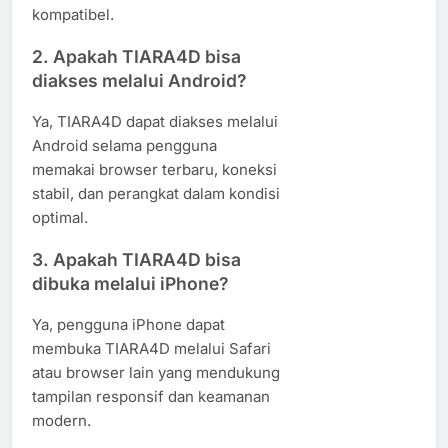
kompatibel.
2. Apakah TIARA4D bisa
diakses melalui Android?
Ya, TIARA4D dapat diakses melalui
Android selama pengguna
memakai browser terbaru, koneksi
stabil, dan perangkat dalam kondisi
optimal.
3. Apakah TIARA4D bisa
dibuka melalui iPhone?
Ya, pengguna iPhone dapat
membuka TIARA4D melalui Safari
atau browser lain yang mendukung
tampilan responsif dan keamanan
modern.