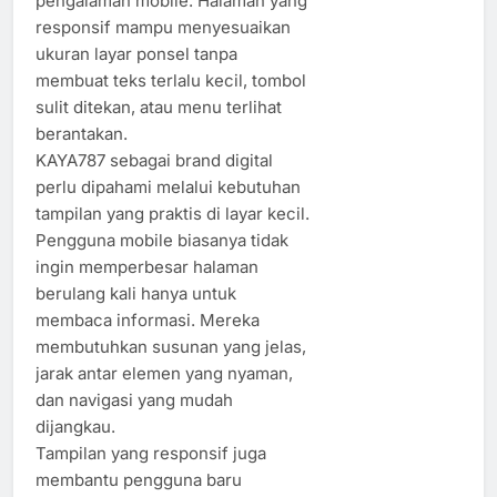
pengalaman mobile. Halaman yang
responsif mampu menyesuaikan
ukuran layar ponsel tanpa
membuat teks terlalu kecil, tombol
sulit ditekan, atau menu terlihat
berantakan.
KAYA787 sebagai brand digital
perlu dipahami melalui kebutuhan
tampilan yang praktis di layar kecil.
Pengguna mobile biasanya tidak
ingin memperbesar halaman
berulang kali hanya untuk
membaca informasi. Mereka
membutuhkan susunan yang jelas,
jarak antar elemen yang nyaman,
dan navigasi yang mudah
dijangkau.
Tampilan yang responsif juga
membantu pengguna baru