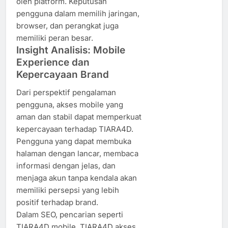
oleh platform. Keputusan
pengguna dalam memilih jaringan,
browser, dan perangkat juga
memiliki peran besar.
Insight Analisis: Mobile
Experience dan
Kepercayaan Brand
Dari perspektif pengalaman
pengguna, akses mobile yang
aman dan stabil dapat memperkuat
kepercayaan terhadap TIARA4D.
Pengguna yang dapat membuka
halaman dengan lancar, membaca
informasi dengan jelas, dan
menjaga akun tanpa kendala akan
memiliki persepsi yang lebih
positif terhadap brand.
Dalam SEO, pencarian seperti
TIARA4D mobile, TIARA4D akses