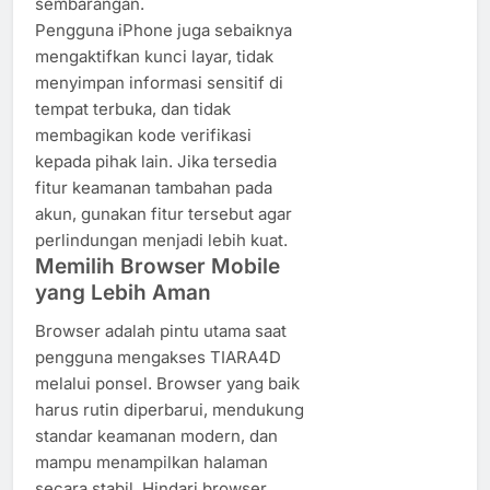
sembarangan.
Pengguna iPhone juga sebaiknya
mengaktifkan kunci layar, tidak
menyimpan informasi sensitif di
tempat terbuka, dan tidak
membagikan kode verifikasi
kepada pihak lain. Jika tersedia
fitur keamanan tambahan pada
akun, gunakan fitur tersebut agar
perlindungan menjadi lebih kuat.
Memilih Browser Mobile
yang Lebih Aman
Browser adalah pintu utama saat
pengguna mengakses TIARA4D
melalui ponsel. Browser yang baik
harus rutin diperbarui, mendukung
standar keamanan modern, dan
mampu menampilkan halaman
secara stabil. Hindari browser