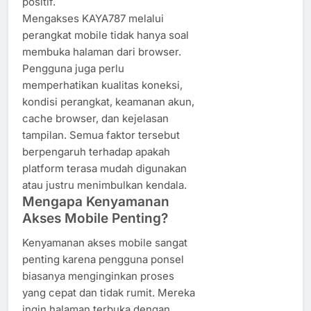
positif.
Mengakses KAYA787 melalui
perangkat mobile tidak hanya soal
membuka halaman dari browser.
Pengguna juga perlu
memperhatikan kualitas koneksi,
kondisi perangkat, keamanan akun,
cache browser, dan kejelasan
tampilan. Semua faktor tersebut
berpengaruh terhadap apakah
platform terasa mudah digunakan
atau justru menimbulkan kendala.
Mengapa Kenyamanan
Akses Mobile Penting?
Kenyamanan akses mobile sangat
penting karena pengguna ponsel
biasanya menginginkan proses
yang cepat dan tidak rumit. Mereka
ingin halaman terbuka dengan