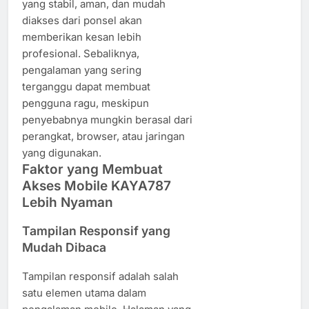
yang stabil, aman, dan mudah
diakses dari ponsel akan
memberikan kesan lebih
profesional. Sebaliknya,
pengalaman yang sering
terganggu dapat membuat
pengguna ragu, meskipun
penyebabnya mungkin berasal dari
perangkat, browser, atau jaringan
yang digunakan.
Faktor yang Membuat
Akses Mobile KAYA787
Lebih Nyaman
Tampilan Responsif yang
Mudah Dibaca
Tampilan responsif adalah salah
satu elemen utama dalam