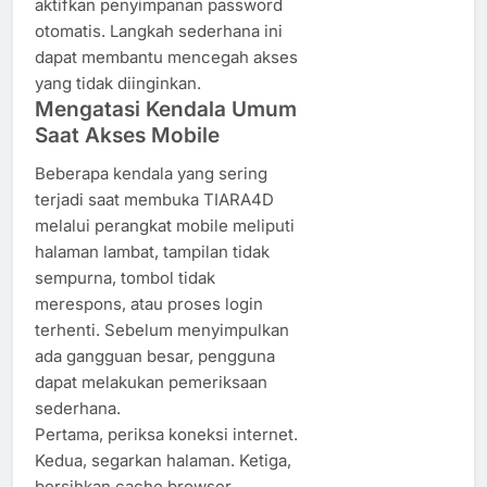
aktifkan penyimpanan password
otomatis. Langkah sederhana ini
dapat membantu mencegah akses
yang tidak diinginkan.
Mengatasi Kendala Umum
Saat Akses Mobile
Beberapa kendala yang sering
terjadi saat membuka TIARA4D
melalui perangkat mobile meliputi
halaman lambat, tampilan tidak
sempurna, tombol tidak
merespons, atau proses login
terhenti. Sebelum menyimpulkan
ada gangguan besar, pengguna
dapat melakukan pemeriksaan
sederhana.
Pertama, periksa koneksi internet.
Kedua, segarkan halaman. Ketiga,
bersihkan cache browser.