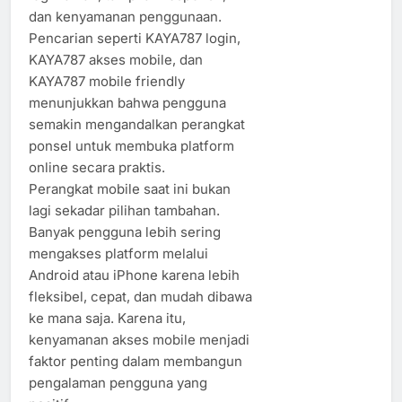
dan kenyamanan penggunaan.
Pencarian seperti KAYA787 login,
KAYA787 akses mobile, dan
KAYA787 mobile friendly
menunjukkan bahwa pengguna
semakin mengandalkan perangkat
ponsel untuk membuka platform
online secara praktis.
Perangkat mobile saat ini bukan
lagi sekadar pilihan tambahan.
Banyak pengguna lebih sering
mengakses platform melalui
Android atau iPhone karena lebih
fleksibel, cepat, dan mudah dibawa
ke mana saja. Karena itu,
kenyamanan akses mobile menjadi
faktor penting dalam membangun
pengalaman pengguna yang