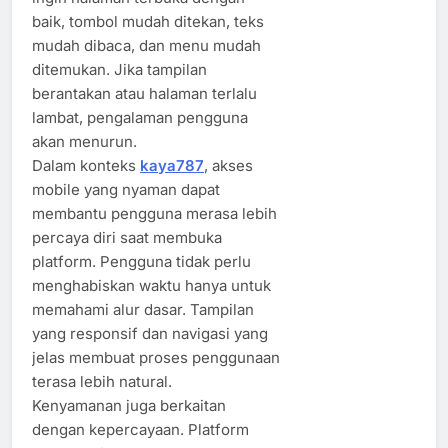
baik, tombol mudah ditekan, teks
mudah dibaca, dan menu mudah
ditemukan. Jika tampilan
berantakan atau halaman terlalu
lambat, pengalaman pengguna
akan menurun.
Dalam konteks
kaya787
, akses
mobile yang nyaman dapat
membantu pengguna merasa lebih
percaya diri saat membuka
platform. Pengguna tidak perlu
menghabiskan waktu hanya untuk
memahami alur dasar. Tampilan
yang responsif dan navigasi yang
jelas membuat proses penggunaan
terasa lebih natural.
Kenyamanan juga berkaitan
dengan kepercayaan. Platform