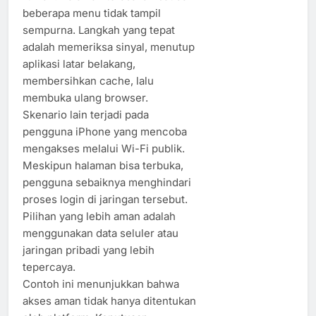
beberapa menu tidak tampil
sempurna. Langkah yang tepat
adalah memeriksa sinyal, menutup
aplikasi latar belakang,
membersihkan cache, lalu
membuka ulang browser.
Skenario lain terjadi pada
pengguna iPhone yang mencoba
mengakses melalui Wi-Fi publik.
Meskipun halaman bisa terbuka,
pengguna sebaiknya menghindari
proses login di jaringan tersebut.
Pilihan yang lebih aman adalah
menggunakan data seluler atau
jaringan pribadi yang lebih
tepercaya.
Contoh ini menunjukkan bahwa
akses aman tidak hanya ditentukan