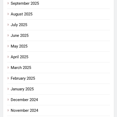
September 2025
August 2025
July 2025
June 2025
May 2025
April 2025
March 2025
February 2025
January 2025
December 2024
November 2024