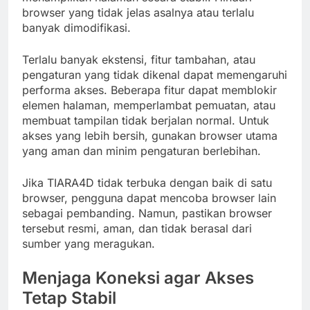
browser yang tidak jelas asalnya atau terlalu
banyak dimodifikasi.
Terlalu banyak ekstensi, fitur tambahan, atau
pengaturan yang tidak dikenal dapat memengaruhi
performa akses. Beberapa fitur dapat memblokir
elemen halaman, memperlambat pemuatan, atau
membuat tampilan tidak berjalan normal. Untuk
akses yang lebih bersih, gunakan browser utama
yang aman dan minim pengaturan berlebihan.
Jika TIARA4D tidak terbuka dengan baik di satu
browser, pengguna dapat mencoba browser lain
sebagai pembanding. Namun, pastikan browser
tersebut resmi, aman, dan tidak berasal dari
sumber yang meragukan.
Menjaga Koneksi agar Akses
Tetap Stabil