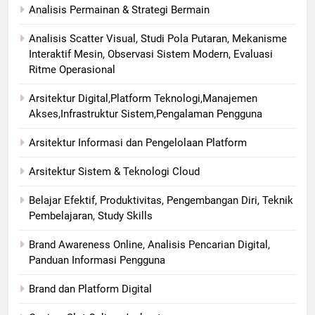
Analisis Permainan & Strategi Bermain
Analisis Scatter Visual, Studi Pola Putaran, Mekanisme
Interaktif Mesin, Observasi Sistem Modern, Evaluasi
Ritme Operasional
Arsitektur Digital,Platform Teknologi,Manajemen
Akses,Infrastruktur Sistem,Pengalaman Pengguna
Arsitektur Informasi dan Pengelolaan Platform
Arsitektur Sistem & Teknologi Cloud
Belajar Efektif, Produktivitas, Pengembangan Diri, Teknik
Pembelajaran, Study Skills
Brand Awareness Online, Analisis Pencarian Digital,
Panduan Informasi Pengguna
Brand dan Platform Digital