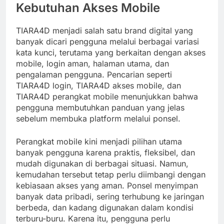
Kebutuhan Akses Mobile
TIARA4D menjadi salah satu brand digital yang
banyak dicari pengguna melalui berbagai variasi
kata kunci, terutama yang berkaitan dengan akses
mobile, login aman, halaman utama, dan
pengalaman pengguna. Pencarian seperti
TIARA4D login, TIARA4D akses mobile, dan
TIARA4D perangkat mobile menunjukkan bahwa
pengguna membutuhkan panduan yang jelas
sebelum membuka platform melalui ponsel.
Perangkat mobile kini menjadi pilihan utama
banyak pengguna karena praktis, fleksibel, dan
mudah digunakan di berbagai situasi. Namun,
kemudahan tersebut tetap perlu diimbangi dengan
kebiasaan akses yang aman. Ponsel menyimpan
banyak data pribadi, sering terhubung ke jaringan
berbeda, dan kadang digunakan dalam kondisi
terburu-buru. Karena itu, pengguna perlu