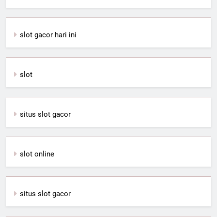
slot gacor hari ini
slot
situs slot gacor
slot online
situs slot gacor