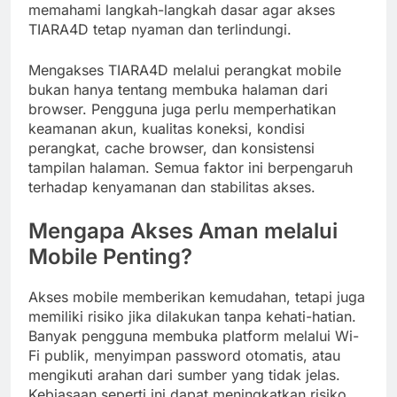
memahami langkah-langkah dasar agar akses
TIARA4D tetap nyaman dan terlindungi.
Mengakses TIARA4D melalui perangkat mobile
bukan hanya tentang membuka halaman dari
browser. Pengguna juga perlu memperhatikan
keamanan akun, kualitas koneksi, kondisi
perangkat, cache browser, dan konsistensi
tampilan halaman. Semua faktor ini berpengaruh
terhadap kenyamanan dan stabilitas akses.
Mengapa Akses Aman melalui
Mobile Penting?
Akses mobile memberikan kemudahan, tetapi juga
memiliki risiko jika dilakukan tanpa kehati-hatian.
Banyak pengguna membuka platform melalui Wi-
Fi publik, menyimpan password otomatis, atau
mengikuti arahan dari sumber yang tidak jelas.
Kebiasaan seperti ini dapat meningkatkan risiko