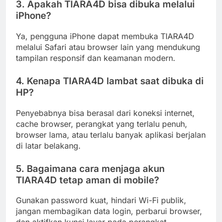
3. Apakah TIARA4D bisa dibuka melalui
iPhone?
Ya, pengguna iPhone dapat membuka TIARA4D
melalui Safari atau browser lain yang mendukung
tampilan responsif dan keamanan modern.
4. Kenapa TIARA4D lambat saat dibuka di
HP?
Penyebabnya bisa berasal dari koneksi internet,
cache browser, perangkat yang terlalu penuh,
browser lama, atau terlalu banyak aplikasi berjalan
di latar belakang.
5. Bagaimana cara menjaga akun
TIARA4D tetap aman di mobile?
Gunakan password kuat, hindari Wi-Fi publik,
jangan membagikan data login, perbarui browser,