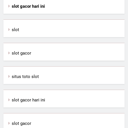
slot gacor hari ini
slot
slot gacor
situs toto slot
slot gacor hari ini
slot gacor