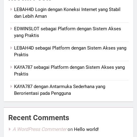
LEBAH4D Login dengan Koneksi Internet yang Stabil
dan Lebih Aman
EDWINSLOT sebagai Platform dengan Sistem Akses
yang Praktis
LEBAH4D sebagai Platform dengan Sistem Akses yang
Praktis
KAYA787 sebagai Platform dengan Sistem Akses yang
Praktis
KAYA787 dengan Antarmuka Sederhana yang
Berorientasi pada Pengguna
Recent Comments
A WordPress Commenter
on
Hello world!