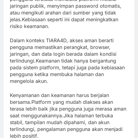
jaringan publik, menyimpan password otomatis,
atau mengikuti arahan dari sumber yang tidak
jelas.Kebiasaan seperti ini dapat meningkatkan
risiko keamanan.
Dalam konteks TIARA4D, akses aman berarti
pengguna memastikan perangkat, browser,
jaringan, dan data login berada dalam kondisi
terlindungi.Keamanan tidak hanya bergantung
pada sistem platform, tetapi juga pada kebiasaan
pengguna ketika membuka halaman dan
mengelola akun.
Kenyamanan dan keamanan harus berjalan
bersama.Platform yang mudah diakses akan
terasa lebih baik jika pengguna juga merasa aman
saat menggunakannya.Jika halaman terbuka
stabil, tampilan mudah dipahami, dan akun
terlindungi, pengalaman pengguna akan menjadi
lebih positif.