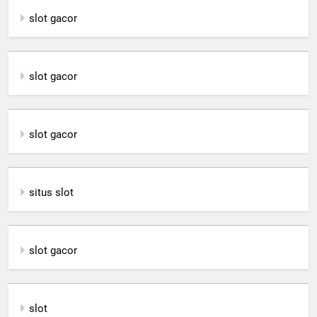
slot gacor
slot gacor
slot gacor
situs slot
slot gacor
slot