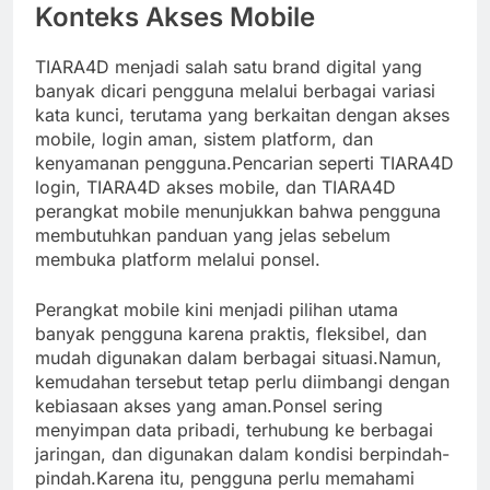
Konteks Akses Mobile
TIARA4D menjadi salah satu brand digital yang
banyak dicari pengguna melalui berbagai variasi
kata kunci, terutama yang berkaitan dengan akses
mobile, login aman, sistem platform, dan
kenyamanan pengguna.Pencarian seperti TIARA4D
login, TIARA4D akses mobile, dan TIARA4D
perangkat mobile menunjukkan bahwa pengguna
membutuhkan panduan yang jelas sebelum
membuka platform melalui ponsel.
Perangkat mobile kini menjadi pilihan utama
banyak pengguna karena praktis, fleksibel, dan
mudah digunakan dalam berbagai situasi.Namun,
kemudahan tersebut tetap perlu diimbangi dengan
kebiasaan akses yang aman.Ponsel sering
menyimpan data pribadi, terhubung ke berbagai
jaringan, dan digunakan dalam kondisi berpindah-
pindah.Karena itu, pengguna perlu memahami