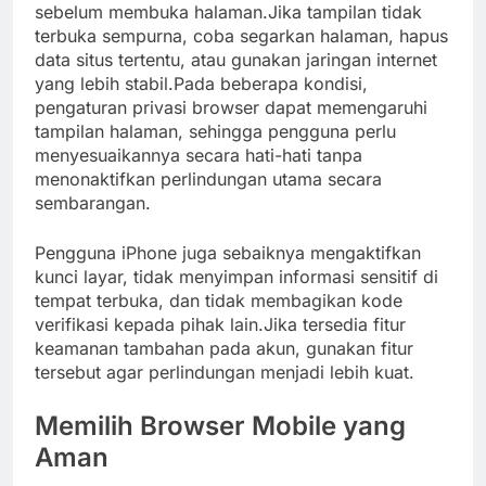
sebelum membuka halaman.Jika tampilan tidak
terbuka sempurna, coba segarkan halaman, hapus
data situs tertentu, atau gunakan jaringan internet
yang lebih stabil.Pada beberapa kondisi,
pengaturan privasi browser dapat memengaruhi
tampilan halaman, sehingga pengguna perlu
menyesuaikannya secara hati-hati tanpa
menonaktifkan perlindungan utama secara
sembarangan.
Pengguna iPhone juga sebaiknya mengaktifkan
kunci layar, tidak menyimpan informasi sensitif di
tempat terbuka, dan tidak membagikan kode
verifikasi kepada pihak lain.Jika tersedia fitur
keamanan tambahan pada akun, gunakan fitur
tersebut agar perlindungan menjadi lebih kuat.
Memilih Browser Mobile yang
Aman