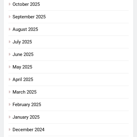
October 2025
September 2025
August 2025
July 2025
June 2025
May 2025
April 2025
March 2025
February 2025
January 2025
December 2024