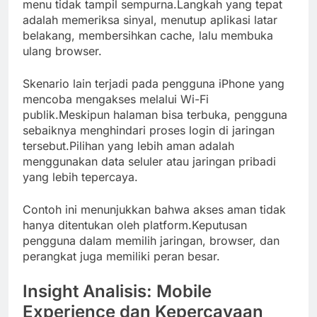
menu tidak tampil sempurna.Langkah yang tepat
adalah memeriksa sinyal, menutup aplikasi latar
belakang, membersihkan cache, lalu membuka
ulang browser.
Skenario lain terjadi pada pengguna iPhone yang
mencoba mengakses melalui Wi-Fi
publik.Meskipun halaman bisa terbuka, pengguna
sebaiknya menghindari proses login di jaringan
tersebut.Pilihan yang lebih aman adalah
menggunakan data seluler atau jaringan pribadi
yang lebih tepercaya.
Contoh ini menunjukkan bahwa akses aman tidak
hanya ditentukan oleh platform.Keputusan
pengguna dalam memilih jaringan, browser, dan
perangkat juga memiliki peran besar.
Insight Analisis: Mobile
Experience dan Kepercayaan