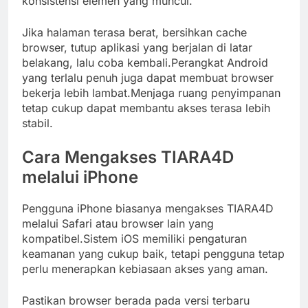
konsistensi elemen yang muncul.
Jika halaman terasa berat, bersihkan cache
browser, tutup aplikasi yang berjalan di latar
belakang, lalu coba kembali.Perangkat Android
yang terlalu penuh juga dapat membuat browser
bekerja lebih lambat.Menjaga ruang penyimpanan
tetap cukup dapat membantu akses terasa lebih
stabil.
Cara Mengakses TIARA4D
melalui iPhone
Pengguna iPhone biasanya mengakses TIARA4D
melalui Safari atau browser lain yang
kompatibel.Sistem iOS memiliki pengaturan
keamanan yang cukup baik, tetapi pengguna tetap
perlu menerapkan kebiasaan akses yang aman.
Pastikan browser berada pada versi terbaru