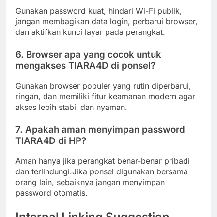
Gunakan password kuat, hindari Wi-Fi publik,
jangan membagikan data login, perbarui browser,
dan aktifkan kunci layar pada perangkat.
6. Browser apa yang cocok untuk
mengakses TIARA4D di ponsel?
Gunakan browser populer yang rutin diperbarui,
ringan, dan memiliki fitur keamanan modern agar
akses lebih stabil dan nyaman.
7. Apakah aman menyimpan password
TIARA4D di HP?
Aman hanya jika perangkat benar-benar pribadi
dan terlindungi.Jika ponsel digunakan bersama
orang lain, sebaiknya jangan menyimpan
password otomatis.
Internal Linking Suggestion