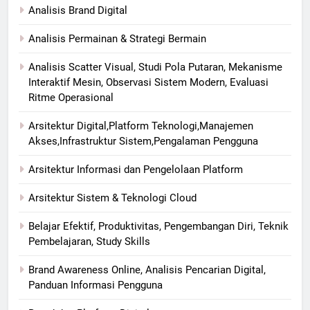
Analisis Brand Digital
Analisis Permainan & Strategi Bermain
Analisis Scatter Visual, Studi Pola Putaran, Mekanisme
Interaktif Mesin, Observasi Sistem Modern, Evaluasi
Ritme Operasional
Arsitektur Digital,Platform Teknologi,Manajemen
Akses,Infrastruktur Sistem,Pengalaman Pengguna
Arsitektur Informasi dan Pengelolaan Platform
Arsitektur Sistem & Teknologi Cloud
Belajar Efektif, Produktivitas, Pengembangan Diri, Teknik
Pembelajaran, Study Skills
Brand Awareness Online, Analisis Pencarian Digital,
Panduan Informasi Pengguna