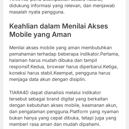
didukung informasi yang relevan, dan menjawab
masalah nyata pengguna.
Keahlian dalam Menilai Akses
Mobile yang Aman
Menilai akses mobile yang aman membutuhkan
pemahaman terhadap beberapa indikator.Pertama,
halaman harus mudah dibuka dan tampil
responsif.Kedua, browser harus diperbarui.Ketiga,
koneksi harus stabil.Keempat, pengguna harus
menjaga data akun dengan disiplin.
TIARA4D dapat dianalisis melalui indikator
tersebut sebagai brand digital yang berkaitan
dengan kebutuhan akses mobile, keamanan akun,
dan pengalaman pengguna.Platform yang nyaman
bukan hanya yang cepat dibuka, tetapi juga yang
memberi rasa aman dan mudah dipahami.