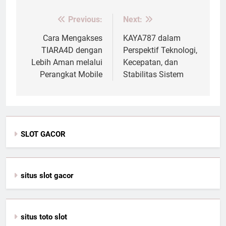
Previous:
Next:
Post
navigation
Cara Mengakses
KAYA787 dalam
TIARA4D dengan
Perspektif Teknologi,
Lebih Aman melalui
Kecepatan, dan
Perangkat Mobile
Stabilitas Sistem
SLOT GACOR
situs slot gacor
situs toto slot