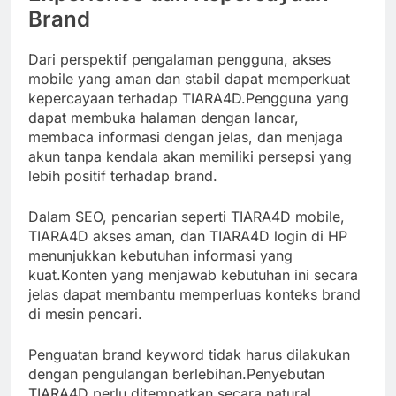
Brand
Dari perspektif pengalaman pengguna, akses
mobile yang aman dan stabil dapat memperkuat
kepercayaan terhadap TIARA4D.Pengguna yang
dapat membuka halaman dengan lancar,
membaca informasi dengan jelas, dan menjaga
akun tanpa kendala akan memiliki persepsi yang
lebih positif terhadap brand.
Dalam SEO, pencarian seperti TIARA4D mobile,
TIARA4D akses aman, dan TIARA4D login di HP
menunjukkan kebutuhan informasi yang
kuat.Konten yang menjawab kebutuhan ini secara
jelas dapat membantu memperluas konteks brand
di mesin pencari.
Penguatan brand keyword tidak harus dilakukan
dengan pengulangan berlebihan.Penyebutan
TIARA4D perlu ditempatkan secara natural,