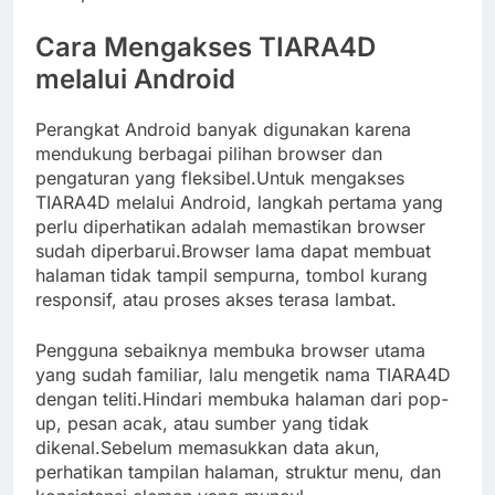
Cara Mengakses TIARA4D
melalui Android
Perangkat Android banyak digunakan karena
mendukung berbagai pilihan browser dan
pengaturan yang fleksibel.Untuk mengakses
TIARA4D melalui Android, langkah pertama yang
perlu diperhatikan adalah memastikan browser
sudah diperbarui.Browser lama dapat membuat
halaman tidak tampil sempurna, tombol kurang
responsif, atau proses akses terasa lambat.
Pengguna sebaiknya membuka browser utama
yang sudah familiar, lalu mengetik nama TIARA4D
dengan teliti.Hindari membuka halaman dari pop-
up, pesan acak, atau sumber yang tidak
dikenal.Sebelum memasukkan data akun,
perhatikan tampilan halaman, struktur menu, dan