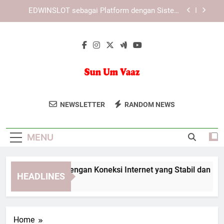
Skip
LEBAH4D sebagai Platform dengan Sistem Akses
to
yang Praktis
content
KAYA787 sebagai Platform dengan Sistem Akses
yang Praktis
LEBAH4D Login dengan Koneksi Internet yang
Stabil dan Lebih Aman
EDWINSLOT sebagai Platform dengan Sistem
Akses yang Praktis
Sun Um Vaaz
Baca Artikel Dan Berita Inspiratif Dari
LEBAH4D sebagai Platform dengan Sistem Akses
NEWSLETTER
RANDOM NEWS
yang Praktis
Sun Um Vaaz. Konten Yang Memberikan
KAYA787 sebagai Platform dengan Sistem Akses
Perspektif Positif Dan Penuh Makna.
yang Praktis
MENU
BAH4D Login dengan Koneksi Internet yang Stabil dan Lebih
HEADLINES
Weeks Ago
Home