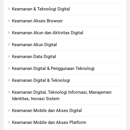
Keamanan & Teknologi Digital
Keamanan Akses Browser
Keamanan Akun dan Aktivitas Digital
Keamanan Akun Digital
Keamanan Data Digital
Keamanan Digital & Penggunaan Teknologi
Keamanan Digital & Teknologi
Keamanan Digital, Teknologi Informasi, Manajemen
Identitas, Inovasi Sistem
Keamanan Mobile dan Akses Digital
Keamanan Mobile dan Akses Platform