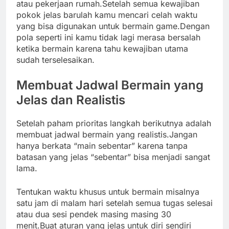
atau pekerjaan rumah.Setelah semua kewajiban
pokok jelas barulah kamu mencari celah waktu
yang bisa digunakan untuk bermain game.Dengan
pola seperti ini kamu tidak lagi merasa bersalah
ketika bermain karena tahu kewajiban utama
sudah terselesaikan.
Membuat Jadwal Bermain yang
Jelas dan Realistis
Setelah paham prioritas langkah berikutnya adalah
membuat jadwal bermain yang realistis.Jangan
hanya berkata “main sebentar” karena tanpa
batasan yang jelas “sebentar” bisa menjadi sangat
lama.
Tentukan waktu khusus untuk bermain misalnya
satu jam di malam hari setelah semua tugas selesai
atau dua sesi pendek masing masing 30
menit.Buat aturan yang jelas untuk diri sendiri