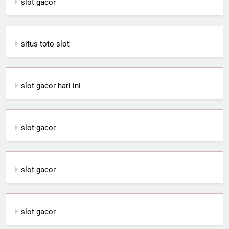
slot gacor
situs toto slot
slot gacor hari ini
slot gacor
slot gacor
slot gacor