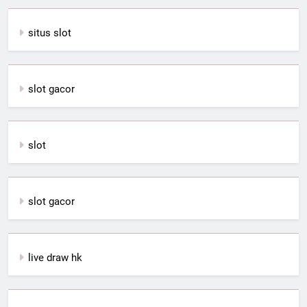
situs slot
slot gacor
slot
slot gacor
live draw hk