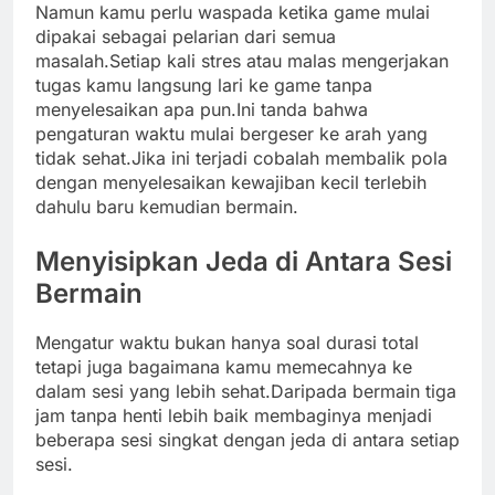
Namun kamu perlu waspada ketika game mulai
dipakai sebagai pelarian dari semua
masalah.Setiap kali stres atau malas mengerjakan
tugas kamu langsung lari ke game tanpa
menyelesaikan apa pun.Ini tanda bahwa
pengaturan waktu mulai bergeser ke arah yang
tidak sehat.Jika ini terjadi cobalah membalik pola
dengan menyelesaikan kewajiban kecil terlebih
dahulu baru kemudian bermain.
Menyisipkan Jeda di Antara Sesi
Bermain
Mengatur waktu bukan hanya soal durasi total
tetapi juga bagaimana kamu memecahnya ke
dalam sesi yang lebih sehat.Daripada bermain tiga
jam tanpa henti lebih baik membaginya menjadi
beberapa sesi singkat dengan jeda di antara setiap
sesi.