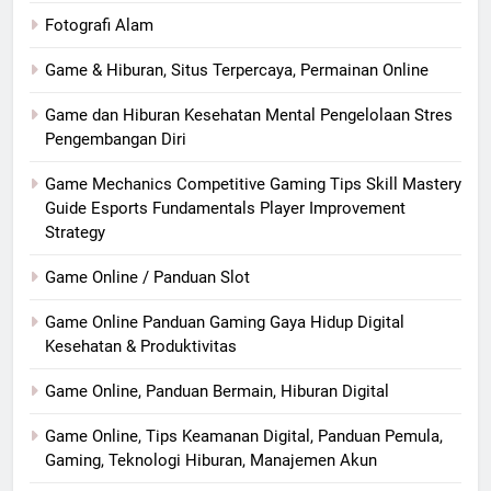
Fotografi Alam
Game & Hiburan, Situs Terpercaya, Permainan Online
Game dan Hiburan Kesehatan Mental Pengelolaan Stres
Pengembangan Diri
Game Mechanics Competitive Gaming Tips Skill Mastery
Guide Esports Fundamentals Player Improvement
Strategy
Game Online / Panduan Slot
Game Online Panduan Gaming Gaya Hidup Digital
Kesehatan & Produktivitas
Game Online, Panduan Bermain, Hiburan Digital
Game Online, Tips Keamanan Digital, Panduan Pemula,
Gaming, Teknologi Hiburan, Manajemen Akun