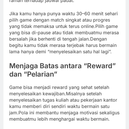
ramah terhadap jadwal padat.
Jika kamu hanya punya waktu 30–60 menit sehari
pilih game dengan match singkat atau progres
yang tidak memaksa untuk terus online.Pilih game
yang bisa di-pause atau tidak membuatmu merasa
bersalah jika berhenti di tengah jalan.Dengan
begitu kamu tidak merasa terjebak harus bermain
lama hanya demi “menyelesaikan satu hal lagi”.
Menjaga Batas antara “Reward”
dan “Pelarian”
Game bisa menjadi reward yang sehat setelah
menyelesaikan kewajiban.Misalnya setelah
menyelesaikan tugas kuliah atau pekerjaan kantor
kamu memberi diri sendiri waktu bermain satu
jam.Pola ini membantu menjaga motivasi sekaligus
membuatmu lebih menghargai waktu bermain.