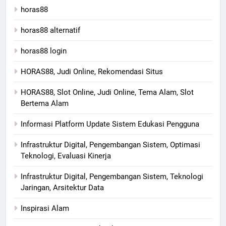
horas88
horas88 alternatif
horas88 login
HORAS88, Judi Online, Rekomendasi Situs
HORAS88, Slot Online, Judi Online, Tema Alam, Slot
Bertema Alam
Informasi Platform Update Sistem Edukasi Pengguna
Infrastruktur Digital, Pengembangan Sistem, Optimasi
Teknologi, Evaluasi Kinerja
Infrastruktur Digital, Pengembangan Sistem, Teknologi
Jaringan, Arsitektur Data
Inspirasi Alam