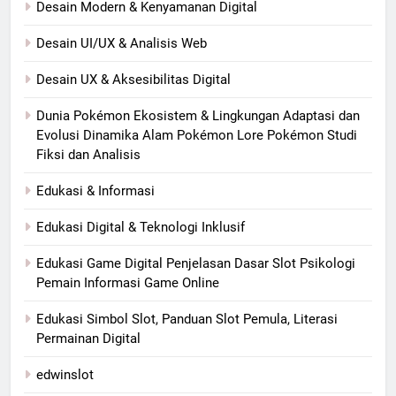
Desain Modern & Kenyamanan Digital
Desain UI/UX & Analisis Web
Desain UX & Aksesibilitas Digital
Dunia Pokémon Ekosistem & Lingkungan Adaptasi dan
Evolusi Dinamika Alam Pokémon Lore Pokémon Studi
Fiksi dan Analisis
Edukasi & Informasi
Edukasi Digital & Teknologi Inklusif
Edukasi Game Digital Penjelasan Dasar Slot Psikologi
Pemain Informasi Game Online
Edukasi Simbol Slot, Panduan Slot Pemula, Literasi
Permainan Digital
edwinslot