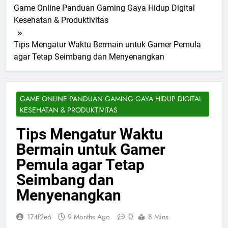
Game Online Panduan Gaming Gaya Hidup Digital
Kesehatan & Produktivitas
Tips Mengatur Waktu Bermain untuk Gamer Pemula
agar Tetap Seimbang dan Menyenangkan
GAME ONLINE PANDUAN GAMING GAYA HIDUP DIGITAL
KESEHATAN & PRODUKTIVITAS
Tips Mengatur Waktu
Bermain untuk Gamer
Pemula agar Tetap
Seimbang dan
Menyenangkan
0
174f2e6
9 Months Ago
8 Mins