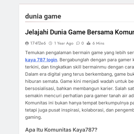
dunia game
Jelajahi Dunia Game Bersama Komu
174f2e6
1 Year Ago
0
6 Mins
Temukan pengalaman bermain game yang lebih se
kaya 787 login
. Bergabunglah dengan para gamer kr
terkini, dan tingkatkan skill bermainmu dengan ca
Dalam era digital yang terus berkembang, game buk
hiburan semata. Game kini menjadi wadah untuk ber
bersosialisasi, bahkan membangun karier. Salah sa
semakin mencuri perhatian para gamer tanah air a
Komunitas ini bukan hanya tempat berkumpulnya p
tetapi juga pusat inspirasi, kolaborasi, dan pengemb
gaming.
Apa Itu Komunitas Kaya787?