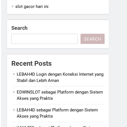
slot gacor hari ini
Search
SEARCH
Recent Posts
LEBAH4D Login dengan Koneksi Internet yang
Stabil dan Lebih Aman
EDWINSLOT sebagai Platform dengan Sistem
Akses yang Praktis
LEBAH4D sebagai Platform dengan Sistem
Akses yang Praktis