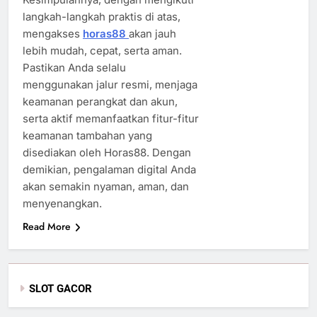
langkah-langkah praktis di atas,
mengakses
horas88
akan jauh
lebih mudah, cepat, serta aman.
Pastikan Anda selalu
menggunakan jalur resmi, menjaga
keamanan perangkat dan akun,
serta aktif memanfaatkan fitur-fitur
keamanan tambahan yang
disediakan oleh Horas88. Dengan
demikian, pengalaman digital Anda
akan semakin nyaman, aman, dan
menyenangkan.
Read More
SLOT GACOR