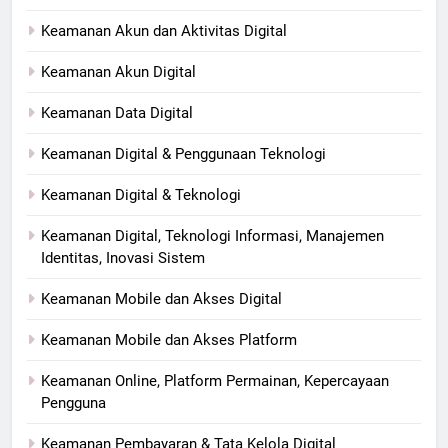
Keamanan Akun dan Aktivitas Digital
Keamanan Akun Digital
Keamanan Data Digital
Keamanan Digital & Penggunaan Teknologi
Keamanan Digital & Teknologi
Keamanan Digital, Teknologi Informasi, Manajemen
Identitas, Inovasi Sistem
Keamanan Mobile dan Akses Digital
Keamanan Mobile dan Akses Platform
Keamanan Online, Platform Permainan, Kepercayaan
Pengguna
Keamanan Pembayaran & Tata Kelola Digital