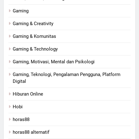
Gaming
Gaming & Creativity
Gaming & Komunitas
Gaming & Technology
Gaming, Motivasi, Mental dan Psikologi
Gaming, Teknologi, Pengalaman Pengguna, Platform
Digital
Hiburan Online
Hobi
horas88
horas88 alternatif