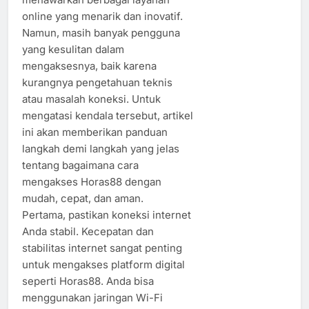
online yang menarik dan inovatif.
Namun, masih banyak pengguna
yang kesulitan dalam
mengaksesnya, baik karena
kurangnya pengetahuan teknis
atau masalah koneksi. Untuk
mengatasi kendala tersebut, artikel
ini akan memberikan panduan
langkah demi langkah yang jelas
tentang bagaimana cara
mengakses Horas88 dengan
mudah, cepat, dan aman.
Pertama, pastikan koneksi internet
Anda stabil. Kecepatan dan
stabilitas internet sangat penting
untuk mengakses platform digital
seperti Horas88. Anda bisa
menggunakan jaringan Wi-Fi