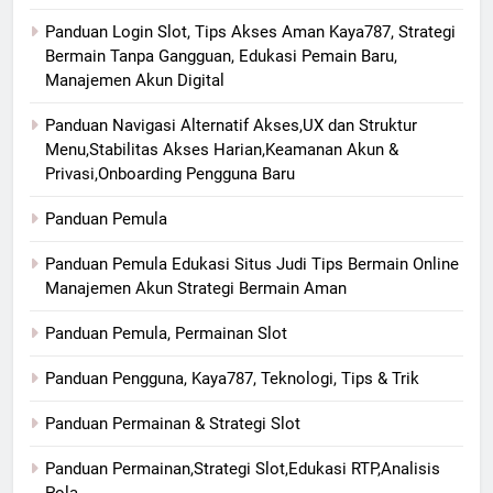
Panduan Login Slot, Tips Akses Aman Kaya787, Strategi
Bermain Tanpa Gangguan, Edukasi Pemain Baru,
Manajemen Akun Digital
Panduan Navigasi Alternatif Akses,UX dan Struktur
Menu,Stabilitas Akses Harian,Keamanan Akun &
Privasi,Onboarding Pengguna Baru
Panduan Pemula
Panduan Pemula Edukasi Situs Judi Tips Bermain Online
Manajemen Akun Strategi Bermain Aman
Panduan Pemula, Permainan Slot
Panduan Pengguna, Kaya787, Teknologi, Tips & Trik
Panduan Permainan & Strategi Slot
Panduan Permainan,Strategi Slot,Edukasi RTP,Analisis
Pola