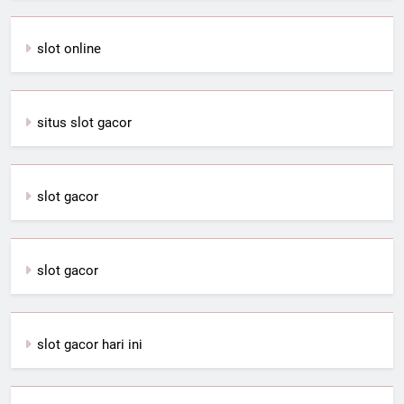
slot online
situs slot gacor
slot gacor
slot gacor
slot gacor hari ini