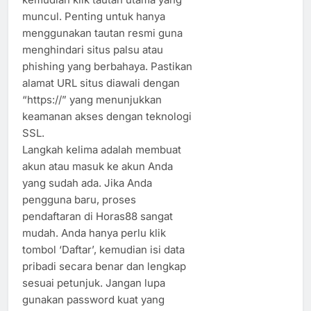
muncul. Penting untuk hanya
menggunakan tautan resmi guna
menghindari situs palsu atau
phishing yang berbahaya. Pastikan
alamat URL situs diawali dengan
“https://” yang menunjukkan
keamanan akses dengan teknologi
SSL.
Langkah kelima adalah membuat
akun atau masuk ke akun Anda
yang sudah ada. Jika Anda
pengguna baru, proses
pendaftaran di Horas88 sangat
mudah. Anda hanya perlu klik
tombol ‘Daftar’, kemudian isi data
pribadi secara benar dan lengkap
sesuai petunjuk. Jangan lupa
gunakan password kuat yang