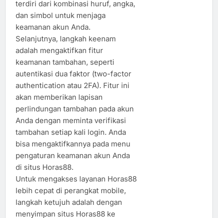
terdiri dari kombinasi huruf, angka,
dan simbol untuk menjaga
keamanan akun Anda.
Selanjutnya, langkah keenam
adalah mengaktifkan fitur
keamanan tambahan, seperti
autentikasi dua faktor (two-factor
authentication atau 2FA). Fitur ini
akan memberikan lapisan
perlindungan tambahan pada akun
Anda dengan meminta verifikasi
tambahan setiap kali login. Anda
bisa mengaktifkannya pada menu
pengaturan keamanan akun Anda
di situs Horas88.
Untuk mengakses layanan Horas88
lebih cepat di perangkat mobile,
langkah ketujuh adalah dengan
menyimpan situs Horas88 ke