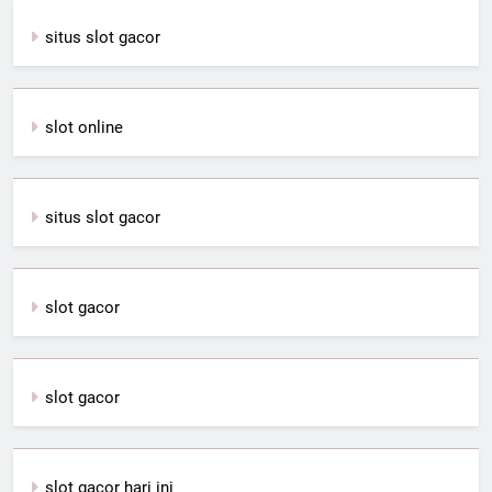
situs slot gacor
slot online
situs slot gacor
slot gacor
slot gacor
slot gacor hari ini