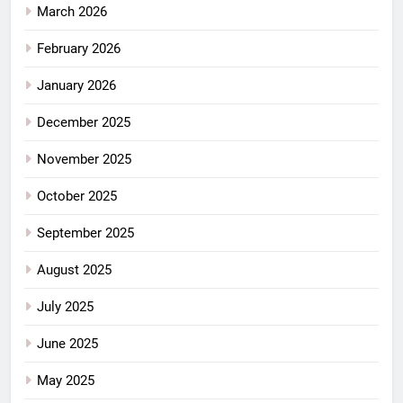
March 2026
February 2026
January 2026
December 2025
November 2025
October 2025
September 2025
August 2025
July 2025
June 2025
May 2025