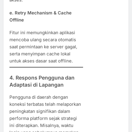
e. Retry Mechanism & Cache
Offline
Fitur ini memungkinkan aplikasi
mencoba ulang secara otomatis
saat permintaan ke server gagal,
serta menyimpan cache lokal
untuk akses dasar saat offline.
4. Respons Pengguna dan
Adaptasi di Lapangan
Pengguna di daerah dengan
koneksi terbatas telah melaporkan
peningkatan signifikan dalam
performa platform sejak strategi
ini diterapkan. Misalnya, waktu