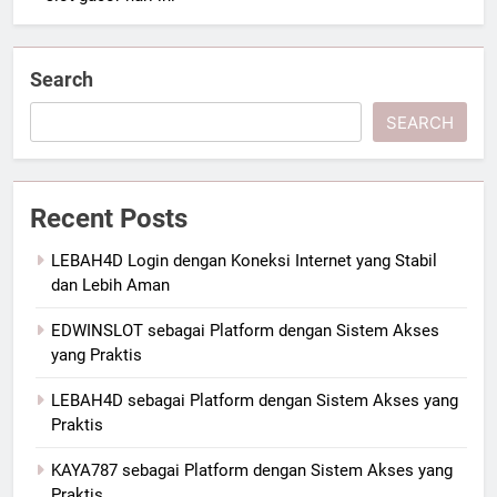
Search
SEARCH
Recent Posts
LEBAH4D Login dengan Koneksi Internet yang Stabil
dan Lebih Aman
EDWINSLOT sebagai Platform dengan Sistem Akses
yang Praktis
LEBAH4D sebagai Platform dengan Sistem Akses yang
Praktis
KAYA787 sebagai Platform dengan Sistem Akses yang
Praktis