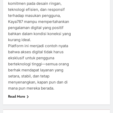
komitmen pada desain ringan,
teknologi efisien, dan responsif
terhadap masukan pengguna,
Kaya787 mampu mempertahankan
pengalaman digital yang positif
bahkan dalam kondisi koneksi yang
kurang ideal.
Platform ini menjadi contoh nyata
bahwa akses digital tidak harus
eksklusif untuk pengguna
berteknologi tinggi—semua orang
berhak mendapat layanan yang
setara, stabil, dan tetap
menyenangkan, kapan pun dan di
mana pun mereka berada.
Read More