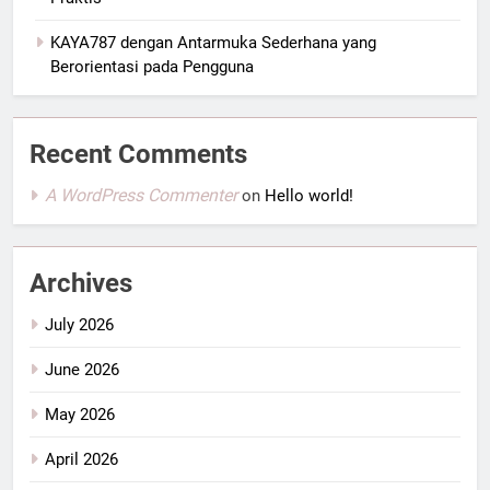
KAYA787 dengan Antarmuka Sederhana yang
Berorientasi pada Pengguna
Recent Comments
A WordPress Commenter
on
Hello world!
Archives
July 2026
June 2026
May 2026
April 2026