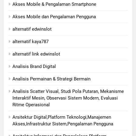
Akses Mobile & Pengalaman Smartphone
Akses Mobile dan Pengalaman Pengguna
alternatif edwinslot
alternatif kaya787
alternatif link edwinslot
Analisis Brand Digital
Analisis Permainan & Strategi Bermain
Analisis Scatter Visual, Studi Pola Putaran, Mekanisme
Interaktif Mesin, Observasi Sistem Modern, Evaluasi
Ritme Operasional
Arsitektur Digital,Platform Teknologi,Manajemen
Akses,Infrastruktur Sistem,Pengalaman Pengguna