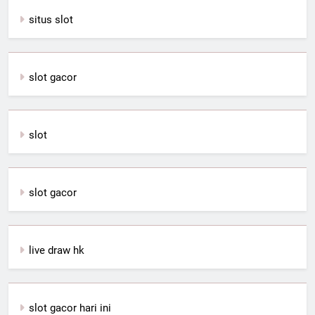
situs slot
slot gacor
slot
slot gacor
live draw hk
slot gacor hari ini