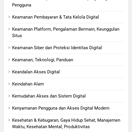
Pengguna
Keamanan Pembayaran & Tata Kelola Digital
Keamanan Platform, Pengalaman Bermain, Keunggulan
Situs
Keamanan Siber dan Proteksi Identitas Digital
Keamanan, Teknologi, Panduan
Keandalan Akses Digital
Keindahan Alam
Kemudahan Akses dan Sistem Digital
Kenyamanan Pengguna dan Akses Digital Modern
Kesehatan & Kebugaran, Gaya Hidup Sehat, Manajemen
Waktu, Kesehatan Mental, Produktivitas