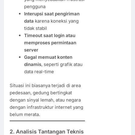
pengguna
Interupsi saat pengiriman
data
karena koneksi yang
tidak stabil
Timeout saat login atau
memproses permintaan
server
Gagal memuat konten
dinamis
, seperti grafik atau
data real-time
Situasi ini biasanya terjadi di area
pedesaan, gedung bertingkat
dengan sinyal lemah, atau negara
dengan infrastruktur internet yang
belum merata.
2. Analisis Tantangan Teknis