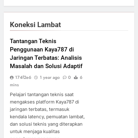
Koneksi Lambat
Tantangan Teknis
Penggunaan Kaya787 di
Jaringan Terbatas: Analisis
Masalah dan Solusi Adaptif
174f2e6
1 year ago
0
6
mins
Pelajari tantangan teknis saat
mengakses platform Kaya787 di
jaringan terbatas, termasuk
kendala latency, pemuatan lambat,
dan solusi teknis yang diterapkan
untuk menjaga kualitas