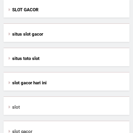
SLOT GACOR
situs slot gacor
situs toto slot
slot gacor hari ini
slot
slot gacor