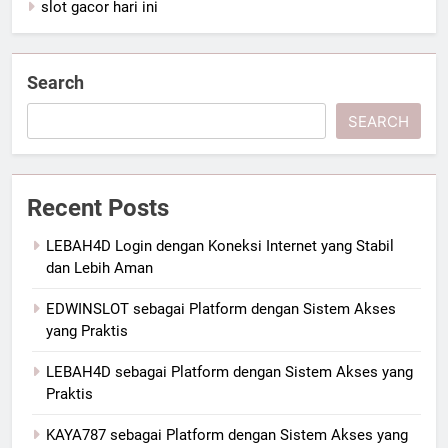
slot gacor hari ini
Search
SEARCH
Recent Posts
LEBAH4D Login dengan Koneksi Internet yang Stabil
dan Lebih Aman
EDWINSLOT sebagai Platform dengan Sistem Akses
yang Praktis
LEBAH4D sebagai Platform dengan Sistem Akses yang
Praktis
KAYA787 sebagai Platform dengan Sistem Akses yang