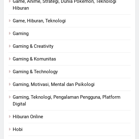
Game, Anime, Strategi, Dunia Pokémon, Teknologi
Hiburan
Game, Hiburan, Teknologi
Gaming
Gaming & Creativity
Gaming & Komunitas
Gaming & Technology
Gaming, Motivasi, Mental dan Psikologi
Gaming, Teknologi, Pengalaman Pengguna, Platform
Digital
Hiburan Online
Hobi