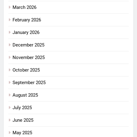
March 2026
February 2026
January 2026
December 2025
November 2025
October 2025
September 2025
August 2025
July 2025
June 2025
May 2025