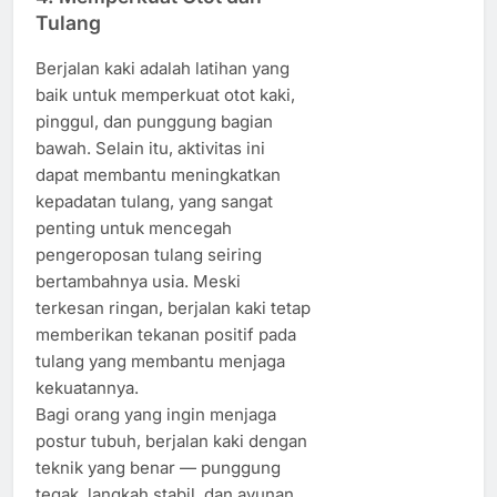
Tulang
Berjalan kaki adalah latihan yang
baik untuk memperkuat otot kaki,
pinggul, dan punggung bagian
bawah. Selain itu, aktivitas ini
dapat membantu meningkatkan
kepadatan tulang, yang sangat
penting untuk mencegah
pengeroposan tulang seiring
bertambahnya usia. Meski
terkesan ringan, berjalan kaki tetap
memberikan tekanan positif pada
tulang yang membantu menjaga
kekuatannya.
Bagi orang yang ingin menjaga
postur tubuh, berjalan kaki dengan
teknik yang benar — punggung
tegak, langkah stabil, dan ayunan