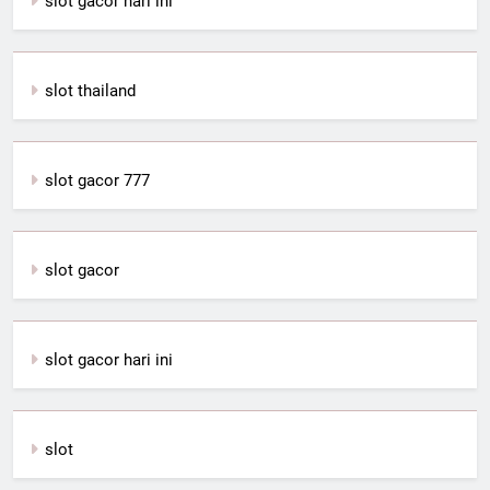
slot gacor hari ini
slot thailand
slot gacor 777
slot gacor
slot gacor hari ini
slot