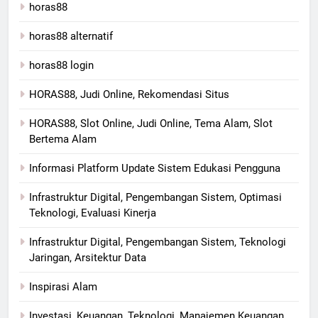
horas88
horas88 alternatif
horas88 login
HORAS88, Judi Online, Rekomendasi Situs
HORAS88, Slot Online, Judi Online, Tema Alam, Slot
Bertema Alam
Informasi Platform Update Sistem Edukasi Pengguna
Infrastruktur Digital, Pengembangan Sistem, Optimasi
Teknologi, Evaluasi Kinerja
Infrastruktur Digital, Pengembangan Sistem, Teknologi
Jaringan, Arsitektur Data
Inspirasi Alam
Investasi, Keuangan, Teknologi, Manajemen Keuangan