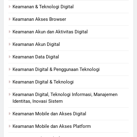
Keamanan & Teknologi Digital
Keamanan Akses Browser
Keamanan Akun dan Aktivitas Digital
Keamanan Akun Digital
Keamanan Data Digital
Keamanan Digital & Penggunaan Teknologi
Keamanan Digital & Teknologi
Keamanan Digital, Teknologi Informasi, Manajemen
Identitas, Inovasi Sistem
Keamanan Mobile dan Akses Digital
Keamanan Mobile dan Akses Platform