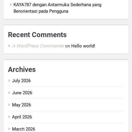
KAYA787 dengan Antarmuka Sederhana yang
Berorientasi pada Pengguna
Recent Comments
A WordPress Commenter
on
Hello world!
Archives
July 2026
June 2026
May 2026
April 2026
March 2026