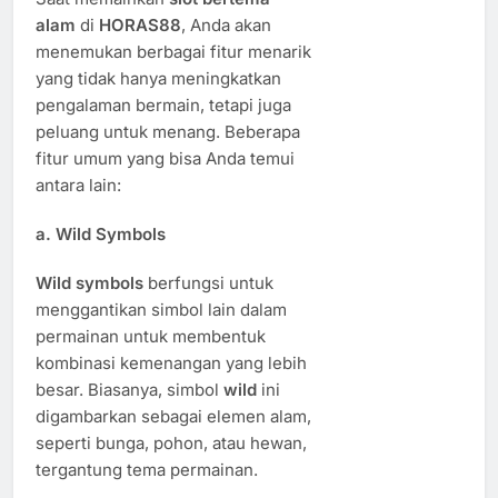
alam
di
HORAS88
, Anda akan
menemukan berbagai fitur menarik
yang tidak hanya meningkatkan
pengalaman bermain, tetapi juga
peluang untuk menang. Beberapa
fitur umum yang bisa Anda temui
antara lain:
a. Wild Symbols
Wild symbols
berfungsi untuk
menggantikan simbol lain dalam
permainan untuk membentuk
kombinasi kemenangan yang lebih
besar. Biasanya, simbol
wild
ini
digambarkan sebagai elemen alam,
seperti bunga, pohon, atau hewan,
tergantung tema permainan.