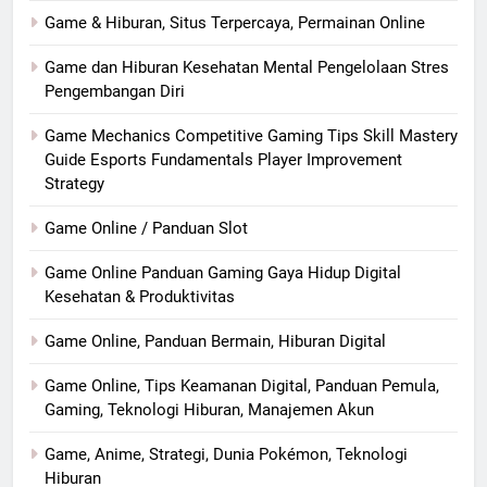
Game & Hiburan, Situs Terpercaya, Permainan Online
Game dan Hiburan Kesehatan Mental Pengelolaan Stres
Pengembangan Diri
Game Mechanics Competitive Gaming Tips Skill Mastery
Guide Esports Fundamentals Player Improvement
Strategy
Game Online / Panduan Slot
Game Online Panduan Gaming Gaya Hidup Digital
Kesehatan & Produktivitas
Game Online, Panduan Bermain, Hiburan Digital
Game Online, Tips Keamanan Digital, Panduan Pemula,
Gaming, Teknologi Hiburan, Manajemen Akun
Game, Anime, Strategi, Dunia Pokémon, Teknologi
Hiburan