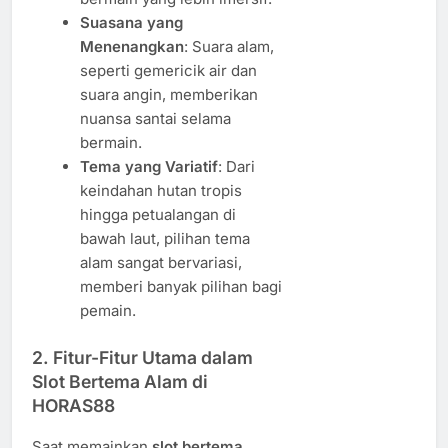
Suasana yang
Menenangkan
: Suara alam,
seperti gemericik air dan
suara angin, memberikan
nuansa santai selama
bermain.
Tema yang Variatif
: Dari
keindahan hutan tropis
hingga petualangan di
bawah laut, pilihan tema
alam sangat bervariasi,
memberi banyak pilihan bagi
pemain.
2.
Fitur-Fitur Utama dalam
Slot Bertema Alam di
HORAS88
Saat memainkan
slot bertema