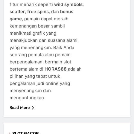
fitur menarik seperti
wild symbols
,
scatter
,
free spins
, dan
bonus
game
, pemain dapat meraih
kemenangan besar sambil
menikmati grafik yang
menakjubkan dan suasana alami
yang menenangkan. Baik Anda
seorang pemula atau pemain
berpengalaman, bermain slot
bertema alam di
HORAS88
adalah
pilihan yang tepat untuk
pengalaman judi online yang
menyenangkan dan
menguntungkan.
Read More
SLOT GACOR