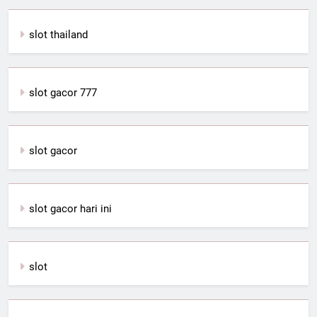
slot thailand
slot gacor 777
slot gacor
slot gacor hari ini
slot