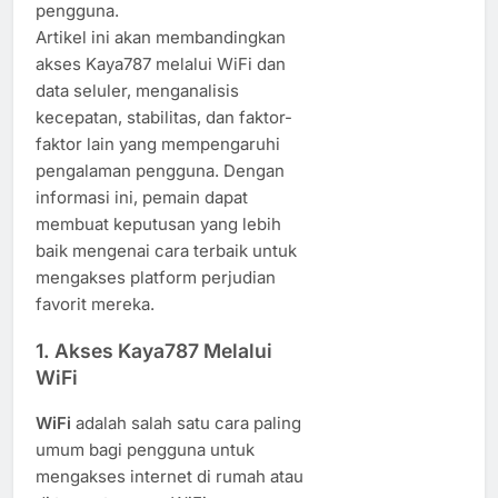
pengguna.
Artikel ini akan membandingkan
akses Kaya787 melalui WiFi dan
data seluler, menganalisis
kecepatan, stabilitas, dan faktor-
faktor lain yang mempengaruhi
pengalaman pengguna. Dengan
informasi ini, pemain dapat
membuat keputusan yang lebih
baik mengenai cara terbaik untuk
mengakses platform perjudian
favorit mereka.
1.
Akses Kaya787 Melalui
WiFi
WiFi
adalah salah satu cara paling
umum bagi pengguna untuk
mengakses internet di rumah atau