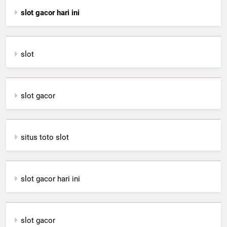
slot gacor hari ini
slot
slot gacor
situs toto slot
slot gacor hari ini
slot gacor