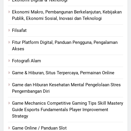
Ekonomi Digital & Teknologi
Ekonomi Makro, Pembangunan Berkelanjutan, Kebijakan
Publik, Ekonomi Sosial, Inovasi dan Teknologi
Filsafat
Fitur Platform Digital, Panduan Pengguna, Pengalaman
Akses
Fotografi Alam
Game & Hiburan, Situs Terpercaya, Permainan Online
Game dan Hiburan Kesehatan Mental Pengelolaan Stres
Pengembangan Diri
Game Mechanics Competitive Gaming Tips Skill Mastery
Guide Esports Fundamentals Player Improvement
Strategy
Game Online / Panduan Slot