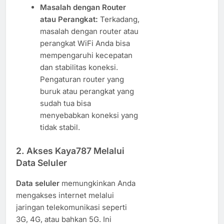
Masalah dengan Router
atau Perangkat:
Terkadang,
masalah dengan router atau
perangkat WiFi Anda bisa
mempengaruhi kecepatan
dan stabilitas koneksi.
Pengaturan router yang
buruk atau perangkat yang
sudah tua bisa
menyebabkan koneksi yang
tidak stabil.
2.
Akses Kaya787 Melalui
Data Seluler
Data seluler
memungkinkan Anda
mengakses internet melalui
jaringan telekomunikasi seperti
3G, 4G, atau bahkan 5G. Ini