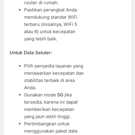
router di rumah.
Pastikan perangkat Anda
mendukung standar WiFi
terbaru (misalnya, WiFi 5
atau 6) untuk kecepatan
yang lebih baik.
Untuk Data Seluler:
Pilih penyedia layanan yang
menawarkan kecepatan dan
stabilitas terbaik di area
Anda.
Gunakan mode
5G
jika
tersedia, karena ini dapat
memberikan kecepatan
yang jauh lebih tinggi.
Pertimbangkan untuk
menggunakan paket data