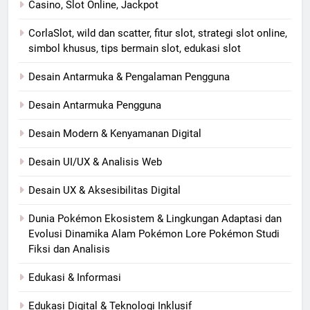
Casino, Slot Online, Jackpot
CorlaSlot, wild dan scatter, fitur slot, strategi slot online,
simbol khusus, tips bermain slot, edukasi slot
Desain Antarmuka & Pengalaman Pengguna
Desain Antarmuka Pengguna
Desain Modern & Kenyamanan Digital
Desain UI/UX & Analisis Web
Desain UX & Aksesibilitas Digital
Dunia Pokémon Ekosistem & Lingkungan Adaptasi dan
Evolusi Dinamika Alam Pokémon Lore Pokémon Studi
Fiksi dan Analisis
Edukasi & Informasi
Edukasi Digital & Teknologi Inklusif