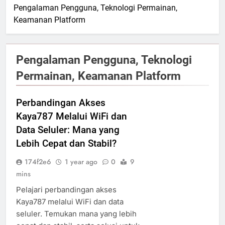
Pengalaman Pengguna, Teknologi Permainan,
Keamanan Platform
Pengalaman Pengguna, Teknologi
Permainan, Keamanan Platform
Perbandingan Akses
Kaya787 Melalui WiFi dan
Data Seluler: Mana yang
Lebih Cepat dan Stabil?
174f2e6
1 year ago
0
9
mins
Pelajari perbandingan akses
Kaya787 melalui WiFi dan data
seluler. Temukan mana yang lebih