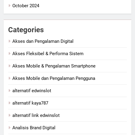
October 2024
Categories
Akses dan Pengalaman Digital
Akses Fleksibel & Performa Sistem
Akses Mobile & Pengalaman Smartphone
Akses Mobile dan Pengalaman Pengguna
alternatif edwinslot
alternatif kaya787
alternatif link edwinslot
Analisis Brand Digital