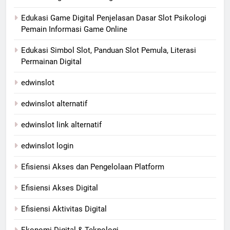
Edukasi Game Digital Penjelasan Dasar Slot Psikologi
Pemain Informasi Game Online
Edukasi Simbol Slot, Panduan Slot Pemula, Literasi
Permainan Digital
edwinslot
edwinslot alternatif
edwinslot link alternatif
edwinslot login
Efisiensi Akses dan Pengelolaan Platform
Efisiensi Akses Digital
Efisiensi Aktivitas Digital