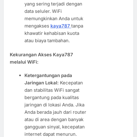
yang sering terjadi dengan
data seluler. WiFi
memungkinkan Anda untuk
mengakses
kaya787
tanpa
khawatir kehabisan kuota
atau biaya tambahan.
Kekurangan Akses Kaya787
melalui WiFi:
Ketergantungan pada
Jaringan Lokal:
Kecepatan
dan stabilitas WiFi sangat
bergantung pada kualitas
jaringan di lokasi Anda. Jika
Anda berada jauh dari router
atau di area dengan banyak
gangguan sinyal, kecepatan
internet dapat menurun.