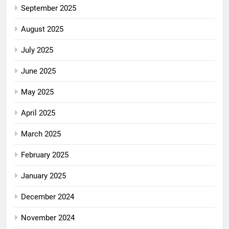
September 2025
August 2025
July 2025
June 2025
May 2025
April 2025
March 2025
February 2025
January 2025
December 2024
November 2024