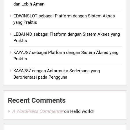
dan Lebih Aman
EDWINSLOT sebagai Platform dengan Sistem Akses
yang Praktis
LEBAH4D sebagai Platform dengan Sistem Akses yang
Praktis
KAYA787 sebagai Platform dengan Sistem Akses yang
Praktis
KAYA787 dengan Antarmuka Sederhana yang
Berorientasi pada Pengguna
Recent Comments
A WordPress Commenter
on
Hello world!