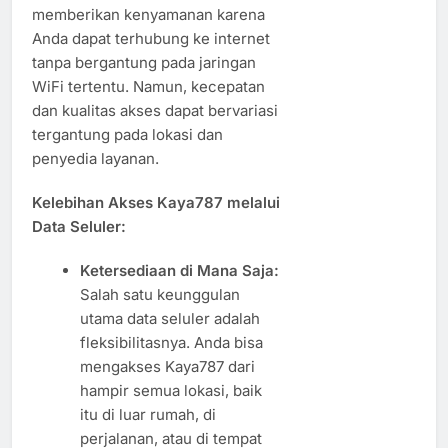
memberikan kenyamanan karena
Anda dapat terhubung ke internet
tanpa bergantung pada jaringan
WiFi tertentu. Namun, kecepatan
dan kualitas akses dapat bervariasi
tergantung pada lokasi dan
penyedia layanan.
Kelebihan Akses Kaya787 melalui
Data Seluler:
Ketersediaan di Mana Saja:
Salah satu keunggulan
utama data seluler adalah
fleksibilitasnya. Anda bisa
mengakses Kaya787 dari
hampir semua lokasi, baik
itu di luar rumah, di
perjalanan, atau di tempat