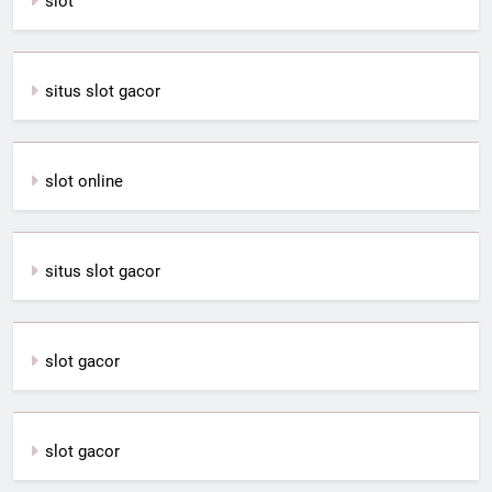
slot
situs slot gacor
slot online
situs slot gacor
slot gacor
slot gacor