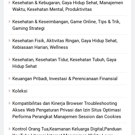
Kesehatan & Kebugaran, Gaya Hidup Sehat, Manajemen
Waktu, Kesehatan Mental, Produktivitas
Kesehatan & Keseimbangan, Game Online, Tips & Trik,
Gaming Strategi
Kesehatan Fisik, Aktivitas Ringan, Gaya Hidup Sehat,
Kebiasaan Harian, Wellness
Kesehatan, Kesehatan Tidur, Kesehatan Tubuh, Gaya
Hidup Sehat
Keuangan Pribadi, Investasi & Perencanaan Finansial
Koleksi
Kompatibilitas dan Kinerja Browser Troubleshooting
Akses Web Pengaturan Privasi dan Izin Situs Optimasi
Performa Perangkat Manajemen Session dan Cookies
Kontrol Orang Tua,Keamanan Keluarga Digital,Panduan