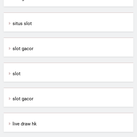
situs slot
slot gacor
slot
slot gacor
live draw hk