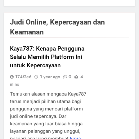
Judi Online, Kepercayaan dan
Keamanan
Kaya787: Kenapa Pengguna
Selalu Memilih Platform Ini
untuk Kepercayaan
174f2e6
1 year ago
0
4
mins
Temukan alasan mengapa Kaya787
terus menjadi pilihan utama bagi
pengguna yang mencari platform
judi online tepercaya. Dari
keamanan yang luar biasa hingga
layanan pelanggan yang unggul,
pelajari apa yang membuat
kaya