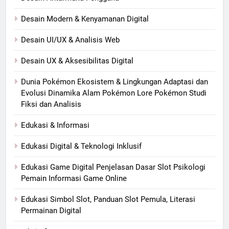
Desain Modern & Kenyamanan Digital
Desain UI/UX & Analisis Web
Desain UX & Aksesibilitas Digital
Dunia Pokémon Ekosistem & Lingkungan Adaptasi dan
Evolusi Dinamika Alam Pokémon Lore Pokémon Studi
Fiksi dan Analisis
Edukasi & Informasi
Edukasi Digital & Teknologi Inklusif
Edukasi Game Digital Penjelasan Dasar Slot Psikologi
Pemain Informasi Game Online
Edukasi Simbol Slot, Panduan Slot Pemula, Literasi
Permainan Digital