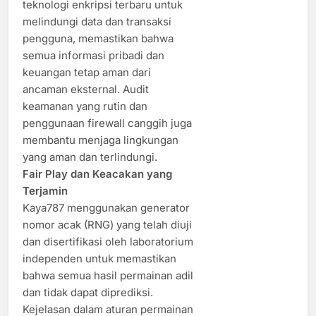
teknologi enkripsi terbaru untuk
melindungi data dan transaksi
pengguna, memastikan bahwa
semua informasi pribadi dan
keuangan tetap aman dari
ancaman eksternal. Audit
keamanan yang rutin dan
penggunaan firewall canggih juga
membantu menjaga lingkungan
yang aman dan terlindungi.
Fair Play dan Keacakan yang
Terjamin
Kaya787 menggunakan generator
nomor acak (RNG) yang telah diuji
dan disertifikasi oleh laboratorium
independen untuk memastikan
bahwa semua hasil permainan adil
dan tidak dapat diprediksi.
Kejelasan dalam aturan permainan