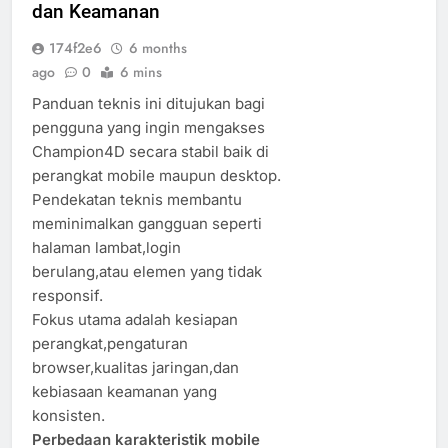
dan Keamanan
174f2e6
6 months
ago
0
6 mins
Panduan teknis ini ditujukan bagi
pengguna yang ingin mengakses
Champion4D secara stabil baik di
perangkat mobile maupun desktop.
Pendekatan teknis membantu
meminimalkan gangguan seperti
halaman lambat,login
berulang,atau elemen yang tidak
responsif.
Fokus utama adalah kesiapan
perangkat,pengaturan
browser,kualitas jaringan,dan
kebiasaan keamanan yang
konsisten.
Perbedaan karakteristik mobile