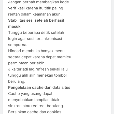
Jangan pernah membagikan kode
verifikasi karena itu titik paling
rentan dalam keamanan akun.
Stabilitas sesi setelah berhasil
masuk
Tunggu beberapa detik setelah
login agar sesi tersinkronisasi
sempurna.
Hindari membuka banyak menu
secara cepat karena dapat memicu
permintaan berlebih.
Jika terjadi lag,refresh sekali lalu
tunggu alih alih menekan tombol
berulang.
Pengelolaan cache dan data situs
Cache yang usang dapat
menyebabkan tampilan tidak
sinkron atau redirect berulang.
Bersihkan cache dan cookies