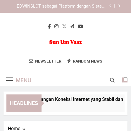
Skip
LEBAH4D sebagai Platform dengan Sistem Akses
to
yang Praktis
content
KAYA787 sebagai Platform dengan Sistem Akses
yang Praktis
LEBAH4D Login dengan Koneksi Internet yang
Stabil dan Lebih Aman
EDWINSLOT sebagai Platform dengan Sistem
Akses yang Praktis
Sun Um Vaaz
Baca Artikel Dan Berita Inspiratif Dari
LEBAH4D sebagai Platform dengan Sistem Akses
NEWSLETTER
RANDOM NEWS
yang Praktis
Sun Um Vaaz. Konten Yang Memberikan
KAYA787 sebagai Platform dengan Sistem Akses
Perspektif Positif Dan Penuh Makna.
yang Praktis
MENU
EBAH4D Login dengan Koneksi Internet yang Stabil dan Lebih
HEADLINES
Weeks Ago
Home