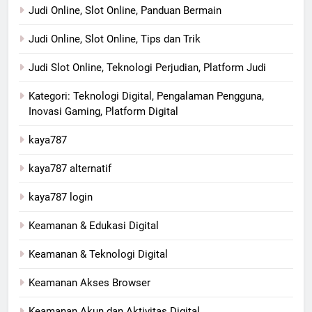
Judi Online, Slot Online, Panduan Bermain
Judi Online, Slot Online, Tips dan Trik
Judi Slot Online, Teknologi Perjudian, Platform Judi
Kategori: Teknologi Digital, Pengalaman Pengguna,
Inovasi Gaming, Platform Digital
kaya787
kaya787 alternatif
kaya787 login
Keamanan & Edukasi Digital
Keamanan & Teknologi Digital
Keamanan Akses Browser
Keamanan Akun dan Aktivitas Digital