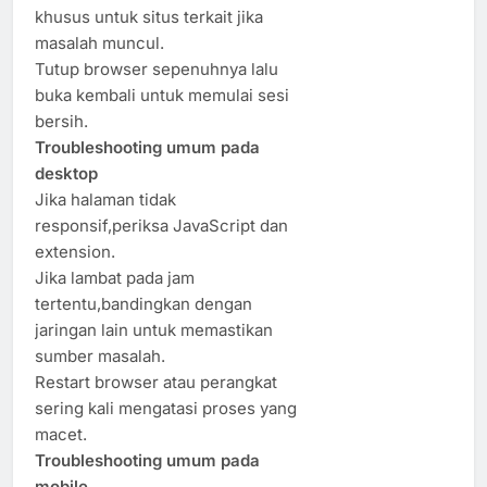
khusus untuk situs terkait jika
masalah muncul.
Tutup browser sepenuhnya lalu
buka kembali untuk memulai sesi
bersih.
Troubleshooting umum pada
desktop
Jika halaman tidak
responsif,periksa JavaScript dan
extension.
Jika lambat pada jam
tertentu,bandingkan dengan
jaringan lain untuk memastikan
sumber masalah.
Restart browser atau perangkat
sering kali mengatasi proses yang
macet.
Troubleshooting umum pada
mobile