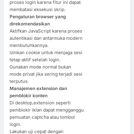
proses login karena fitur ini dapat
membatasi eksekusi skrip.
Pengaturan browser yang
direkomendasikan
Aktifkan JavaScript karena proses
autentikasi dan antarmuka modern
membutuhkannya.
Izinkan cookie untuk menjaga sesi
tetap aktif setelah login.
Gunakan mode normal bukan
mode privat jika sering terjadi sesi
terputus.
Manajemen extension dan
pemblokir konten
Di desktop,extension seperti
pemblokir iklan dapat mengganggu
pemuatan captcha atau tombol
login.
Lakukan uji cepat dengan