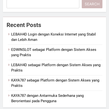
SEARCH
Recent Posts
LEBAH4D Login dengan Koneksi Internet yang Stabil
dan Lebih Aman
EDWINSLOT sebagai Platform dengan Sistem Akses
yang Praktis
LEBAH4D sebagai Platform dengan Sistem Akses yang
Praktis
KAYA787 sebagai Platform dengan Sistem Akses yang
Praktis
KAYA787 dengan Antarmuka Sederhana yang
Berorientasi pada Pengguna