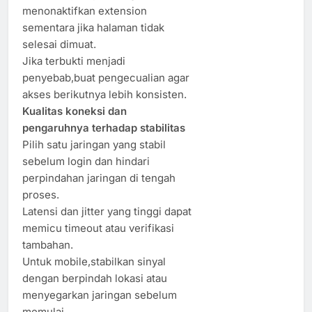
menonaktifkan extension
sementara jika halaman tidak
selesai dimuat.
Jika terbukti menjadi
penyebab,buat pengecualian agar
akses berikutnya lebih konsisten.
Kualitas koneksi dan
pengaruhnya terhadap stabilitas
Pilih satu jaringan yang stabil
sebelum login dan hindari
perpindahan jaringan di tengah
proses.
Latensi dan jitter yang tinggi dapat
memicu timeout atau verifikasi
tambahan.
Untuk mobile,stabilkan sinyal
dengan berpindah lokasi atau
menyegarkan jaringan sebelum
memulai.