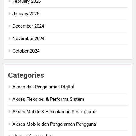
February 2025
January 2025
December 2024
November 2024
October 2024
Categories
Akses dan Pengalaman Digital
Akses Fleksibel & Performa Sistem
Akses Mobile & Pengalaman Smartphone
Akses Mobile dan Pengalaman Pengguna