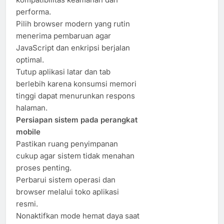
performa.
Pilih browser modern yang rutin
menerima pembaruan agar
JavaScript dan enkripsi berjalan
optimal.
Tutup aplikasi latar dan tab
berlebih karena konsumsi memori
tinggi dapat menurunkan respons
halaman.
Persiapan sistem pada perangkat
mobile
Pastikan ruang penyimpanan
cukup agar sistem tidak menahan
proses penting.
Perbarui sistem operasi dan
browser melalui toko aplikasi
resmi.
Nonaktifkan mode hemat daya saat