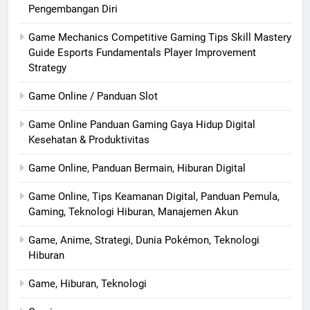
Pengembangan Diri
Game Mechanics Competitive Gaming Tips Skill Mastery
Guide Esports Fundamentals Player Improvement
Strategy
Game Online / Panduan Slot
Game Online Panduan Gaming Gaya Hidup Digital
Kesehatan & Produktivitas
Game Online, Panduan Bermain, Hiburan Digital
Game Online, Tips Keamanan Digital, Panduan Pemula,
Gaming, Teknologi Hiburan, Manajemen Akun
Game, Anime, Strategi, Dunia Pokémon, Teknologi
Hiburan
Game, Hiburan, Teknologi