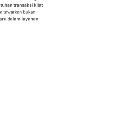
uhan transaksi kilat
a tawarkan bukan
baru dalam layanan