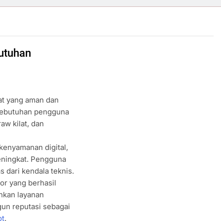
utuhan
pat yang aman dan
 kebutuhan pengguna
aw kilat, dan
kenyamanan digital,
ningkat. Pengguna
 dari kendala teknis.
or yang berhasil
nkan layanan
un reputasi sebagai
ot
.