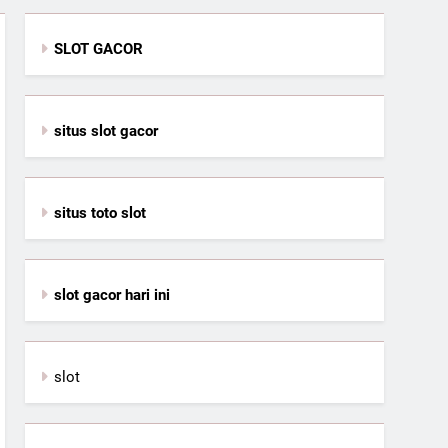
SLOT GACOR
situs slot gacor
situs toto slot
slot gacor hari ini
slot