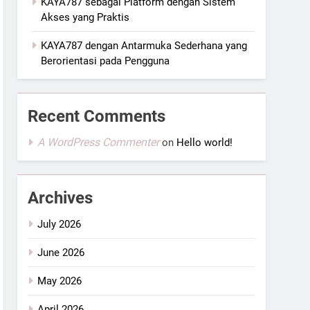
KAYA787 sebagai Platform dengan Sistem
Akses yang Praktis
KAYA787 dengan Antarmuka Sederhana yang
Berorientasi pada Pengguna
Recent Comments
A WordPress Commenter
on
Hello world!
Archives
July 2026
June 2026
May 2026
April 2026