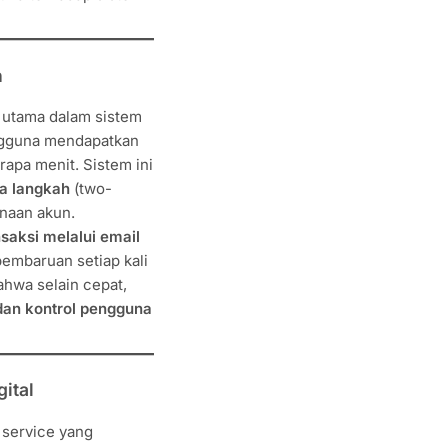
n
 utama dalam sistem
gguna mendapatkan
apa menit. Sistem ini
ua langkah
(two-
naan akun.
nsaksi melalui email
embaruan setiap kali
ahwa selain cepat,
an kontrol pengguna
ital
 service yang