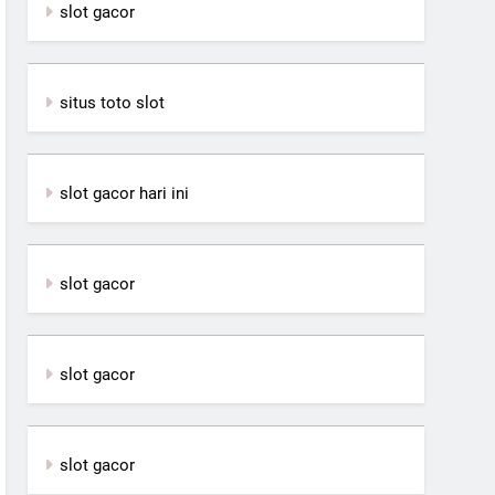
slot gacor
situs toto slot
slot gacor hari ini
slot gacor
slot gacor
slot gacor