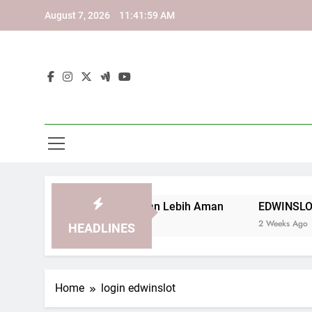
Skip
August 7, 2026
11:42:00 AM
to
content
Sun
Baca Artik
ternet yang Stabil dan Lebih Aman
EDWINSLOT sebagai
2 Weeks Ago
HEADLINES
Home
login edwinslot