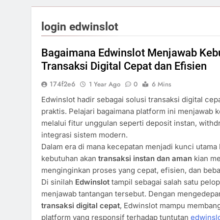
login edwinslot
Bagaimana Edwinslot Menjawab Keb
Transaksi Digital Cepat dan Efisien
174f2e6
1 Year Ago
0
6 Mins
Edwinslot hadir sebagai solusi transaksi digital ce
praktis. Pelajari bagaimana platform ini menjawab
melalui fitur unggulan seperti deposit instan, withdr
integrasi sistem modern.
Dalam era di mana kecepatan menjadi kunci utama 
kebutuhan akan
transaksi instan dan aman
kian me
menginginkan proses yang cepat, efisien, dan bebas
Di sinilah
Edwinslot
tampil sebagai salah satu pelop
menjawab tantangan tersebut. Dengan mengedepa
transaksi digital cepat
, Edwinslot mampu membang
platform yang responsif terhadap tuntutan
edwinsl