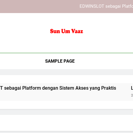
EDWINSLOT sebagai Platfo
LEBAH4D sebagai Platfo
KAYA787 sebagai Platf
 Um Vaaz
LEBAH4D Login dengan Koneksi
el Dan Berita Inspiratif Dari Sun Um Vaaz. Konten Yang Member
EDWINSLOT sebagai Platfo
SAMPLE PAGE
LEBAH4D sebagai Platfo
KAYA787 sebagai Platf
 Platform dengan Sistem Akses yang Praktis
LEBAH4D s
2 Weeks Ago