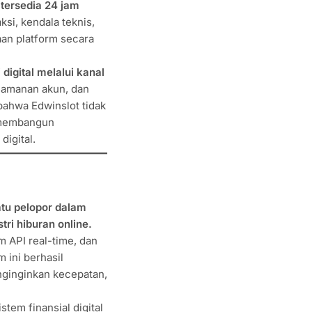
tersedia 24 jam
ksi, kendala teknis,
an platform secara
 digital melalui kanal
 keamanan akun, dan
bahwa Edwinslot tidak
n membangun
igital.
atu pelopor dalam
tri hiburan online.
 API real-time, dan
 ini berhasil
ginginkan kecepatan,
tem finansial digital