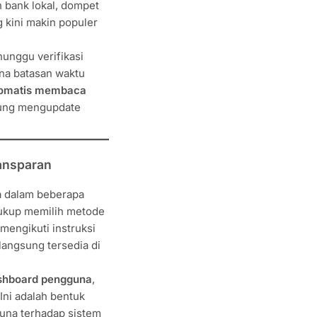
 bank lokal, dompet
g kini makin populer
nunggu verifikasi
na batasan waktu
tomatis membaca
sung mengupdate
ransparan
a dalam beberapa
cukup memilih metode
mengikuti instruksi
 langsung tersedia di
ashboard pengguna
,
 Ini adalah bentuk
una terhadap sistem