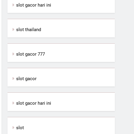
slot gacor hari ini
slot thailand
slot gacor 777
slot gacor
slot gacor hari ini
slot