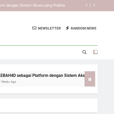
rm dengan Sistem Akses yang Praktis
rm dengan Sistem Akses yang Praktis
orm dengan Sistem Akses yang Praktis
NEWSLETTER
RANDOM NEWS
 Internet yang Stabil dan Lebih Aman
ikan Perspektif Positif Dan Penuh Makna.
rm dengan Sistem Akses yang Praktis
rm dengan Sistem Akses yang Praktis
orm dengan Sistem Akses yang Praktis
ebagai Platform dengan Sistem Akses yang Praktis
KA
3 W