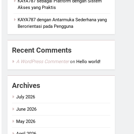
KAYA787 sebagai Platform dengan Sistem
Akses yang Praktis
KAYA787 dengan Antarmuka Sederhana yang
Berorientasi pada Pengguna
Recent Comments
A WordPress Commenter
on
Hello world!
Archives
July 2026
June 2026
May 2026
April 2026