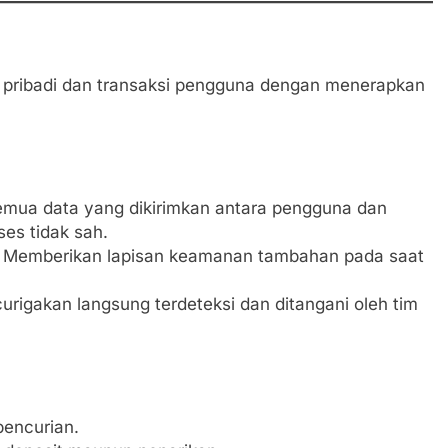
ribadi dan transaksi pengguna dengan menerapkan
mua data yang dikirimkan antara pengguna dan
es tidak sah.
Memberikan lapisan keamanan tambahan pada saat
urigakan langsung terdeteksi dan ditangani oleh tim
pencurian.