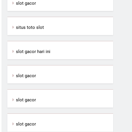
slot gacor
situs toto slot
slot gacor hari ini
slot gacor
slot gacor
slot gacor