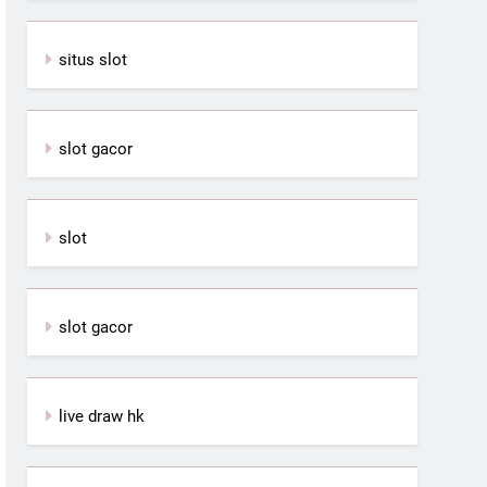
situs slot
slot gacor
slot
slot gacor
live draw hk