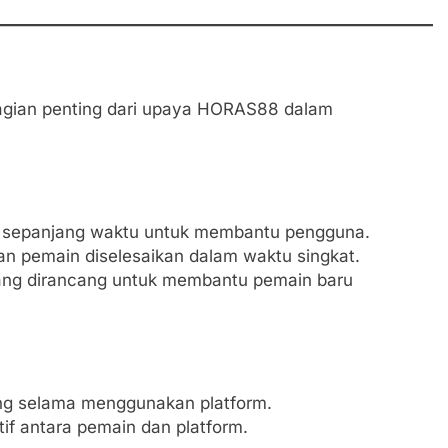
agian penting dari upaya HORAS88 dalam
 sepanjang waktu untuk membantu pengguna.
n pemain diselesaikan dalam waktu singkat.
ang dirancang untuk membantu pemain baru
ng selama menggunakan platform.
 antara pemain dan platform.