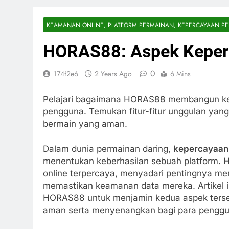
KEAMANAN ONLINE, PLATFORM PERMAINAN, KEPERCAYAAN 
HORAS88: Aspek Keper
0
174f2e6
2 Years Ago
6 Mins
Pelajari bagaimana HORAS88 membangun k
pengguna. Temukan fitur-fitur unggulan ya
bermain yang aman.
Dalam dunia permainan daring,
kepercayaan
menentukan keberhasilan sebuah platform.
online terpercaya, menyadari pentingnya 
memastikan keamanan data mereka. Artikel 
HORAS88 untuk menjamin kedua aspek ters
aman serta menyenangkan bagi para pengg