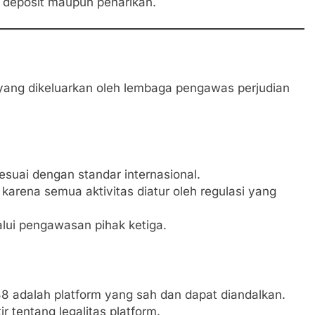
 deposit maupun penarikan.
yang dikeluarkan oleh lembaga pengawas perjudian
suai dengan standar internasional.
arena semua aktivitas diatur oleh regulasi yang
lui pengawasan pihak ketiga.
 adalah platform yang sah dan dapat diandalkan.
 tentang legalitas platform.