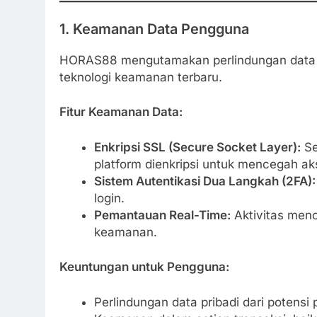
1.
Keamanan Data Pengguna
HORAS88 mengutamakan perlindungan data p
teknologi keamanan terbaru.
Fitur Keamanan Data:
Enkripsi SSL (Secure Socket Layer):
Se
platform dienkripsi untuk mencegah aks
Sistem Autentikasi Dua Langkah (2FA):
login.
Pemantauan Real-Time:
Aktivitas menc
keamanan.
Keuntungan untuk Pengguna:
Perlindungan data pribadi dari potensi 