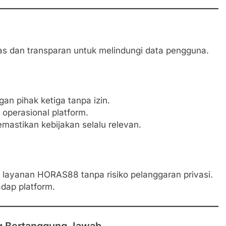
as dan transparan untuk melindungi data pengguna.
n pihak ketiga tanpa izin.
operasional platform.
mastikan kebijakan selalu relevan.
yanan HORAS88 tanpa risiko pelanggaran privasi.
dap platform.