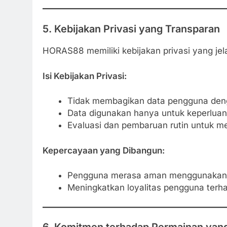
5.
Kebijakan Privasi yang Transparan
HORAS88 memiliki kebijakan privasi yang jel
Isi Kebijakan Privasi:
Tidak membagikan data pengguna denga
Data digunakan hanya untuk keperluan 
Evaluasi dan pembaruan rutin untuk me
Kepercayaan yang Dibangun:
Pengguna merasa aman menggunakan la
Meningkatkan loyalitas pengguna terha