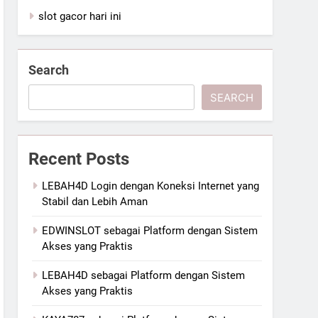
slot gacor hari ini
Search
SEARCH
Recent Posts
LEBAH4D Login dengan Koneksi Internet yang
Stabil dan Lebih Aman
EDWINSLOT sebagai Platform dengan Sistem
Akses yang Praktis
LEBAH4D sebagai Platform dengan Sistem
Akses yang Praktis