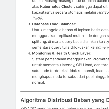
utama. Masing-masing node berjalan dalam co
atas
Kubernetes Cluster
, sehingga dapat dit
kapasitasnya secara otomatis melalui
Horizo
(HPA)
.
Database Load Balancer:
Untuk mengelola beban di lapisan basis dat
menggunakan replikasi multi-node dengan 
splitting
, di mana query baca dialihkan ke
re
sementara query tulis difokuskan ke
primary
Monitoring & Health Check Layer:
Sistem pemantauan menggunakan
Prometh
untuk memantau latency, CPU load, dan thro
satu node terdeteksi tidak responsif, load b
menghapus node tersebut dari pool hingga k
normal.
Algoritma Distribusi Beban yang 
KAYA787 menggabungkan beberapa algoritma load 