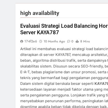
high availability
Evaluasi Strategi Load Balancing Hor
Server KAYA787
174f2e6
10 Months Ago
0
8 Mins
Artikel ini membahas evaluasi strategi load balanci
diterapkan di server KAYA787, mencakup arsitektu
beban, algoritma distribusi trafik, serta dampaknya
skalabilitas sistem. Disusun secara SEO-friendly, b
E-A-T, bebas plagiarisme dan unsur promosi, ser
teknis yang bermanfaat bagi pengalaman pengguna d
Dalam sistem digital berskala besar seperti
KAYA7
ketersediaan layanan menjadi faktor utama yang me
serta pengalaman pengguna. Lonjakan trafik yang t
menyebabkan penurunan performa, peningkatan lat
downtime apabila beban tidak dikelola dengan baik