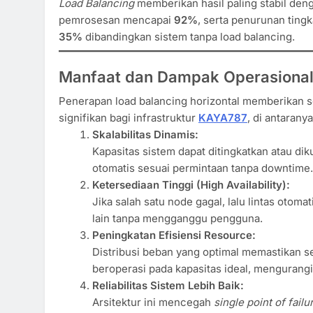
Load Balancing
memberikan hasil paling stabil deng
pemrosesan mencapai
92%
, serta penurunan tingk
35%
dibandingkan sistem tanpa load balancing.
Manfaat dan Dampak Operasiona
Penerapan load balancing horizontal memberikan 
signifikan bagi infrastruktur
KAYA787
, di antaranya
Skalabilitas Dinamis:
Kapasitas sistem dapat ditingkatkan atau dik
otomatis sesuai permintaan tanpa downtime.
Ketersediaan Tinggi (High Availability):
Jika salah satu node gagal, lalu lintas otomat
lain tanpa mengganggu pengguna.
Peningkatan Efisiensi Resource:
Distribusi beban yang optimal memastikan s
beroperasi pada kapasitas ideal, mengurangi
Reliabilitas Sistem Lebih Baik:
Arsitektur ini mencegah
single point of failu