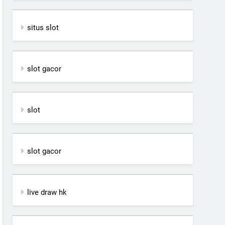
situs slot
slot gacor
slot
slot gacor
live draw hk