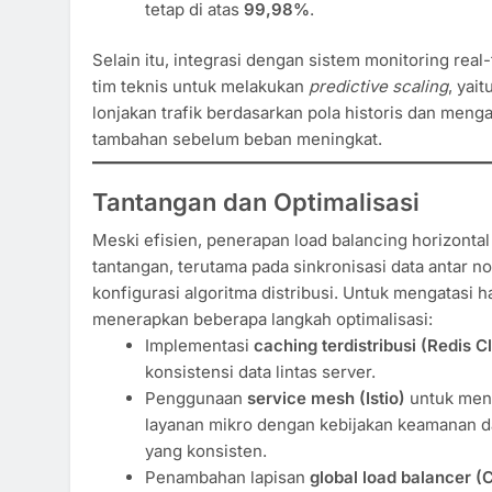
tetap di atas
99,98%
.
Selain itu, integrasi dengan sistem monitoring re
tim teknis untuk melakukan
predictive scaling
, yai
lonjakan trafik berdasarkan pola historis dan meng
tambahan sebelum beban meningkat.
Tantangan dan Optimalisasi
Meski efisien, penerapan load balancing horizontal 
tantangan, terutama pada sinkronisasi data antar 
konfigurasi algoritma distribusi. Untuk mengatasi h
menerapkan beberapa langkah optimalisasi:
Implementasi
caching terdistribusi (Redis C
konsistensi data lintas server.
Penggunaan
service mesh (Istio)
untuk meng
layanan mikro dengan kebijakan keamanan da
yang konsisten.
Penambahan lapisan
global load balancer (