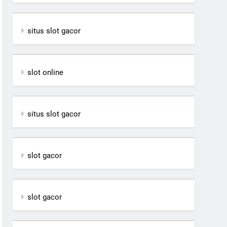
situs slot gacor
slot online
situs slot gacor
slot gacor
slot gacor