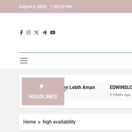
Skip
August 6, 2026
1:00:24 PM
to
content
Sun
Baca Artik
rnet yang Stabil dan Lebih Aman
EDWINSLOT sebagai Pl
2 Weeks Ago
HEADLINES
Home
high availability