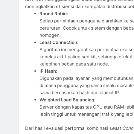
meningkatkan efisiensi dan ketepatan distribusi beb
Round Robin:
Setiap permintaan pengguna diarahkan ke s
berurutan. Cocok untuk sistem dengan beba
homogen.
Least Connection:
Algoritma ini mengarahkan permintaan ke se
koneksi aktif paling sedikit, sehingga efekti
kelebihan beban pada satu node.
IP Hash:
Digunakan pada layanan yang membutuhka
di mana pengguna yang sama selalu diarahka
sama berdasarkan hash dari alamat IP.
Weighted Load Balancing:
Server dengan kapasitas CPU atau RAM lebih
lebih tinggi untuk menangani trafik yang lebi
Dari hasil evaluasi performa, kombinasi
Least Conn