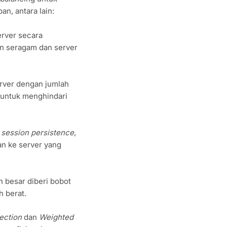
an, antara lain:
erver secara
n seragam dan server
rver dengan jumlah
f untuk menghindari
n
session persistence
,
n ke server yang
 besar diberi bobot
h berat.
ection
dan
Weighted