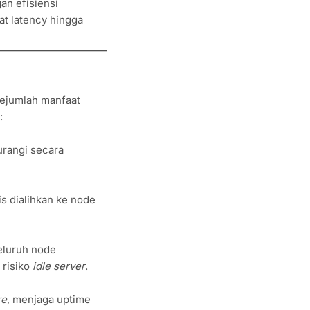
an efisiensi
at latency hingga
l
sejumlah manfaat
:
urangi secara
is dialihkan ke node
eluruh node
 risiko
idle server
.
re
, menjaga uptime