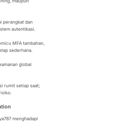
ishing, maupun
i perangkat dan
stem autentikasi.
 memicu MFA tambahan,
etap sederhana.
eamanan global
 rumit setiap saat;
isiko.
ation
Kaya787 menghadapi