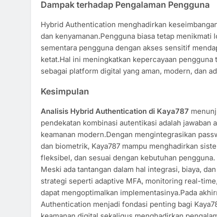
Dampak terhadap Pengalaman Pengguna
Hybrid Authentication menghadirkan keseimbanga
dan kenyamanan.Pengguna biasa tetap menikmati l
sementara pengguna dengan akses sensitif mendap
ketat.Hal ini meningkatkan kepercayaan pengguna
sebagai platform digital yang aman, modern, dan ada
Kesimpulan
Analisis Hybrid Authentication di Kaya787
menunj
pendekatan kombinasi autentikasi adalah jawaban a
keamanan modern.Dengan mengintegrasikan passw
dan biometrik, Kaya787 mampu menghadirkan siste
fleksibel, dan sesuai dengan kebutuhan pengguna.
Meski ada tantangan dalam hal integrasi, biaya, da
strategi seperti adaptive MFA, monitoring real-time
dapat mengoptimalkan implementasinya.Pada akhir
Authentication menjadi fondasi penting bagi Kaya
keamanan digital sekaligus menghadirkan pengal