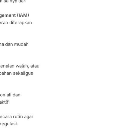
isalnya dari
agement (IAM)
ran diterapkan
na dan mudah
genalan wajah, atau
ahan sekaligus
nomali dan
ktif.
ecara rutin agar
egulasi.