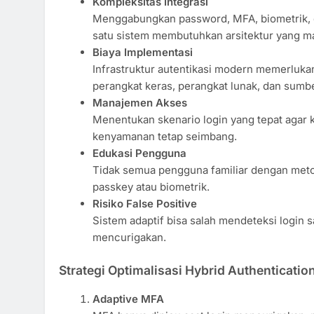
Kompleksitas Integrasi
Menggabungkan password, MFA, biometrik, 
satu sistem membutuhkan arsitektur yang m
Biaya Implementasi
Infrastruktur autentikasi modern memerlukan
perangkat keras, perangkat lunak, dan sumb
Manajemen Akses
Menentukan skenario login yang tepat agar
kenyamanan tetap seimbang.
Edukasi Pengguna
Tidak semua pengguna familiar dengan metod
passkey atau biometrik.
Risiko False Positive
Sistem adaptif bisa salah mendeteksi login s
mencurigakan.
Strategi Optimalisasi Hybrid Authenticatio
Adaptive MFA