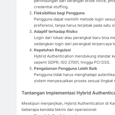
perlindungan dari serangan brute force, ph
credential stuffing.
Fleksibilitas bagi Pengguna
Pengguna dapat memilih metode login sesua
preferensi, tanpa harus terjebak pada satu si
Adaptif terhadap Risiko
Login dari lokasi atau perangkat baru bisa
sedangkan login dari perangkat terpercaya t
Kepatuhan Regulasi
Hybrid Authentication mendukung standar k
seperti GDPR, ISO 27001, hingga PCI DSS.
Pengalaman Pengguna Lebih Baik
Pengguna tidak harus menghadapi autentikasi
sistem menyesuaikan proses sesuai tingkat r
Tantangan Implementasi Hybrid Authentic
Meskipun menjanjikan, Hybrid Authentication di 
beberapa kendala teknis dan operasional: