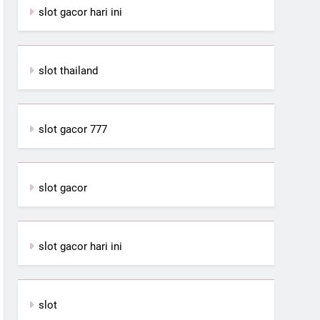
slot gacor hari ini
slot thailand
slot gacor 777
slot gacor
slot gacor hari ini
slot