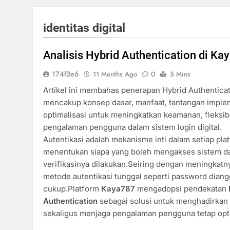
identitas digital
Analisis Hybrid Authentication di Ka
174f2e6
11 Months Ago
0
5 Mins
Artikel ini membahas penerapan Hybrid Authenticat
mencakup konsep dasar, manfaat, tantangan impleme
optimalisasi untuk meningkatkan keamanan, fleksibi
pengalaman pengguna dalam sistem login digital.
Autentikasi adalah mekanisme inti dalam setiap plat
menentukan siapa yang boleh mengakses sistem d
verifikasinya dilakukan.Seiring dengan meningkatn
metode autentikasi tunggal seperti password diangg
cukup.Platform
Kaya787
mengadopsi pendekatan
Authentication
sebagai solusi untuk menghadirkan
sekaligus menjaga pengalaman pengguna tetap opt