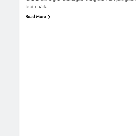
lebih baik.
Read More