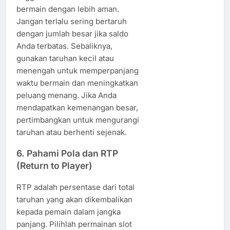
bermain dengan lebih aman.
Jangan terlalu sering bertaruh
dengan jumlah besar jika saldo
Anda terbatas. Sebaliknya,
gunakan taruhan kecil atau
menengah untuk memperpanjang
waktu bermain dan meningkatkan
peluang menang. Jika Anda
mendapatkan kemenangan besar,
pertimbangkan untuk mengurangi
taruhan atau berhenti sejenak.
6.
Pahami Pola dan RTP
(Return to Player)
RTP adalah persentase dari total
taruhan yang akan dikembalikan
kepada pemain dalam jangka
panjang. Pilihlah permainan slot