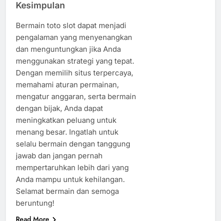
Kesimpulan
Bermain toto slot dapat menjadi
pengalaman yang menyenangkan
dan menguntungkan jika Anda
menggunakan strategi yang tepat.
Dengan memilih situs terpercaya,
memahami aturan permainan,
mengatur anggaran, serta bermain
dengan bijak, Anda dapat
meningkatkan peluang untuk
menang besar. Ingatlah untuk
selalu bermain dengan tanggung
jawab dan jangan pernah
mempertaruhkan lebih dari yang
Anda mampu untuk kehilangan.
Selamat bermain dan semoga
beruntung!
Read More