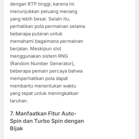
dengan RTP tinggi, karena ini
menunjukkan peluang menang
yang lebih besar. Selain itu,
perhatikan pola permainan selama
beberapa putaran untuk
memahami bagaimana permainan
berjalan. Meskipun slot
menggunakan sistem RNG
(Random Number Generator),
beberapa pemain percaya bahwa
memperhatikan pola dapat
membantu menentukan waktu
yang tepat untuk meningkatkan
taruhan.
7.
Manfaatkan Fitur Auto-
Spin dan Turbo Spin dengan
Bijak