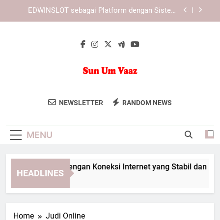
Skip
LEBAH4D sebagai Platform dengan Sistem Akses
to
yang Praktis
content
KAYA787 sebagai Platform dengan Sistem Akses
yang Praktis
LEBAH4D Login dengan Koneksi Internet yang
Stabil dan Lebih Aman
EDWINSLOT sebagai Platform dengan Sistem
Akses yang Praktis
Sun Um Vaaz
Baca Artikel Dan Berita Inspiratif Dari
LEBAH4D sebagai Platform dengan Sistem Akses
NEWSLETTER
RANDOM NEWS
yang Praktis
Sun Um Vaaz. Konten Yang Memberikan
KAYA787 sebagai Platform dengan Sistem Akses
Perspektif Positif Dan Penuh Makna.
yang Praktis
MENU
BAH4D Login dengan Koneksi Internet yang Stabil dan Lebih
HEADLINES
Weeks Ago
Home
Judi Online