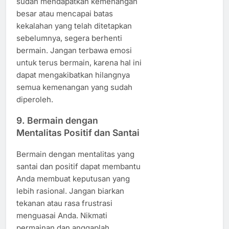
sudah mendapatkan kemenangan
besar atau mencapai batas
kekalahan yang telah ditetapkan
sebelumnya, segera berhenti
bermain. Jangan terbawa emosi
untuk terus bermain, karena hal ini
dapat mengakibatkan hilangnya
semua kemenangan yang sudah
diperoleh.
9.
Bermain dengan
Mentalitas Positif dan Santai
Bermain dengan mentalitas yang
santai dan positif dapat membantu
Anda membuat keputusan yang
lebih rasional. Jangan biarkan
tekanan atau rasa frustrasi
menguasai Anda. Nikmati
permainan dan anggaplah