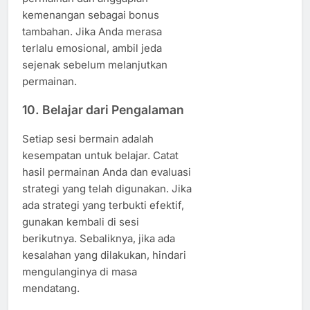
kemenangan sebagai bonus
tambahan. Jika Anda merasa
terlalu emosional, ambil jeda
sejenak sebelum melanjutkan
permainan.
10.
Belajar dari Pengalaman
Setiap sesi bermain adalah
kesempatan untuk belajar. Catat
hasil permainan Anda dan evaluasi
strategi yang telah digunakan. Jika
ada strategi yang terbukti efektif,
gunakan kembali di sesi
berikutnya. Sebaliknya, jika ada
kesalahan yang dilakukan, hindari
mengulanginya di masa
mendatang.