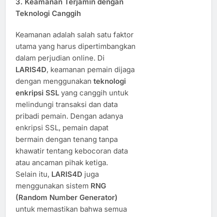
3.
Keamanan Terjamin dengan
Teknologi Canggih
Keamanan adalah salah satu faktor
utama yang harus dipertimbangkan
dalam perjudian online. Di
LARIS4D
, keamanan pemain dijaga
dengan menggunakan
teknologi
enkripsi SSL
yang canggih untuk
melindungi transaksi dan data
pribadi pemain. Dengan adanya
enkripsi SSL, pemain dapat
bermain dengan tenang tanpa
khawatir tentang kebocoran data
atau ancaman pihak ketiga.
Selain itu,
LARIS4D
juga
menggunakan sistem
RNG
(Random Number Generator)
untuk memastikan bahwa semua