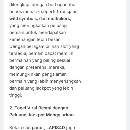
dilengkapi dengan berbagai fitur
bonus menarik seperti
free spins
,
wild symbols
, dan
multipliers
,
yang meningkatkan peluang
pemain untuk mendapatkan
kemenangan lebih besar.
Dengan beragam pilihan slot yang
tersedia, pemain dapat memilih
permainan yang paling sesuai
dengan preferensi mereka,
memungkinkan pengalaman
bermain yang lebih menyenangkan
dan peluang jackpot yang lebih
tinggi.
2.
Togel Viral Resmi dengan
Peluang Jackpot Menggiurkan
Selain
slot gacor
,
LARIS4D
juga