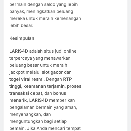
bermain dengan saldo yang lebih
banyak, meningkatkan peluang
mereka untuk meraih kemenangan
lebih besar.
Kesimpulan
LARIS4D
adalah situs judi online
terpercaya yang menawarkan
peluang besar untuk meraih
jackpot melalui
slot gacor
dan
togel viral resmi
. Dengan
RTP
tinggi
,
keamanan terjamin
,
proses
transaksi cepat
, dan
bonus
menarik
,
LARIS4D
memberikan
pengalaman bermain yang aman,
menyenangkan, dan
menguntungkan bagi setiap
pemain. Jika Anda mencari tempat