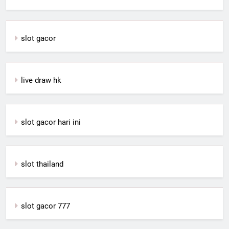
slot gacor
live draw hk
slot gacor hari ini
slot thailand
slot gacor 777