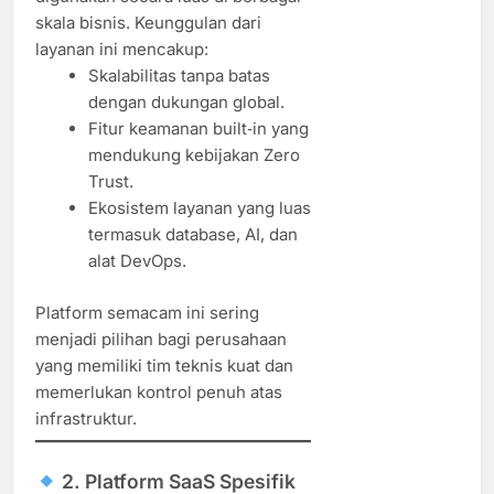
skala bisnis. Keunggulan dari
layanan ini mencakup:
Skalabilitas tanpa batas
dengan dukungan global.
Fitur keamanan built‑in yang
mendukung kebijakan Zero
Trust.
Ekosistem layanan yang luas
termasuk database, AI, dan
alat DevOps.
Platform semacam ini sering
menjadi pilihan bagi perusahaan
yang memiliki tim teknis kuat dan
memerlukan kontrol penuh atas
infrastruktur.
2. Platform SaaS Spesifik