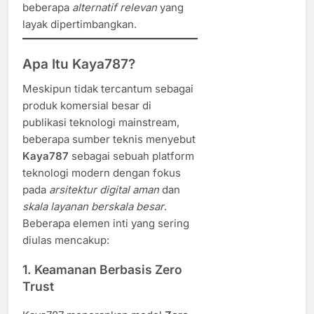
beberapa
alternatif relevan
yang
layak dipertimbangkan.
Apa Itu Kaya787?
Meskipun tidak tercantum sebagai
produk komersial besar di
publikasi teknologi mainstream,
beberapa sumber teknis menyebut
Kaya787
sebagai sebuah platform
teknologi modern dengan fokus
pada
arsitektur digital aman
dan
skala layanan berskala besar
.
Beberapa elemen inti yang sering
diulas mencakup:
1.
Keamanan Berbasis Zero
Trust