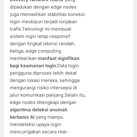
dipadukan dengan edge nodes
juga memastikan stabilitas koneksi
login meskipun terjadi lonjakan
trafik.Teknologi ini membuat
sistem login tetap responsif
dengan tingkat latensi rendah.
Ketiga, edge computing
memberikan
manfaat signifikan
bagi keamanan login
.Data login
pengguna diproses lebih dekat
dengan lokasi mereka, sehingga
mengurangi risiko intersepsi di
jalur komunikasi panjang.Selain itu,
edge nodes dilengkapi dengan
algoritma deteksi anomali
berbasis AI
yang mampu
mendeteksi upaya login
mencurigakan secara real-