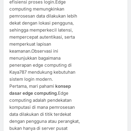
efisiensi proses login.Edge
computing memungkinkan
pemrosesan data dilakukan lebih
dekat dengan lokasi pengguna,
sehingga memperkecil latensi,
mempercepat autentikasi, serta
memperkuat lapisan
keamanan.Observasi ini
menunjukkan bagaimana
penerapan edge computing di
Kaya787 mendukung kebutuhan
sistem login modern.
Pertama, mari pahami
konsep
dasar edge computing
.Edge
computing adalah pendekatan
komputasi di mana pemrosesan
data dilakukan di titik terdekat
dengan pengguna atau perangkat,
bukan hanya di server pusat