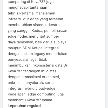
computing di Kaya787 juga
menghadapi
tantangan
teknis
.Pertama, manajemen
infrastruktur edge yang tersebar
membutuhkan sistem orkestrasi
yang canggih.Kedua, pemeliharaan
edge nodes menuntut sumber
daya tambahan, baik dari sisi biaya
maupun SDM.Ketiga, integrasi
dengan sistem legacy memerlukan
penyesuaian agar tidak
menimbulkan inkonsistensi data.Di
Kaya787, tantangan ini diatasi
dengan otomatisasi orkestrasi,
enkripsi menyeluruh, serta
integrasi hybrid cloud-edge.
Kedelapan, edge computing juga
membantu Kaya787 dalam
kepatuhan regulasi