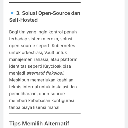
3. Solusi Open‑Source dan
Self‑Hosted
Bagi tim yang ingin kontrol penuh
terhadap sistem mereka, solusi
open‑source seperti Kubernetes
untuk orkestrasi, Vault untuk
manajemen rahasia, atau platform
identitas seperti Keycloak bisa
menjadi
alternatif fleksibel
.
Meskipun memerlukan keahlian
teknis internal untuk instalasi dan
pemeliharaan, open‑source
memberi kebebasan konfigurasi
tanpa biaya lisensi mahal.
Tips Memilih Alternatif