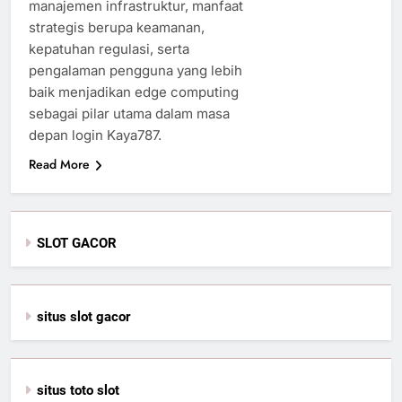
manajemen infrastruktur, manfaat
strategis berupa keamanan,
kepatuhan regulasi, serta
pengalaman pengguna yang lebih
baik menjadikan edge computing
sebagai pilar utama dalam masa
depan login Kaya787.
Read More
SLOT GACOR
situs slot gacor
situs toto slot