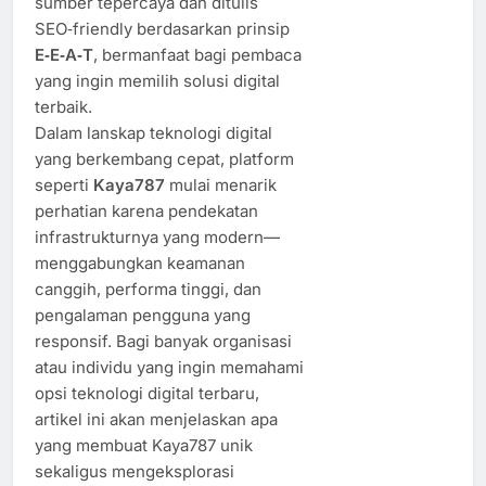
sumber tepercaya dan ditulis
SEO‑friendly berdasarkan prinsip
E‑E‑A‑T
, bermanfaat bagi pembaca
yang ingin memilih solusi digital
terbaik.
Dalam lanskap teknologi digital
yang berkembang cepat, platform
seperti
Kaya787
mulai menarik
perhatian karena pendekatan
infrastrukturnya yang modern—
menggabungkan keamanan
canggih, performa tinggi, dan
pengalaman pengguna yang
responsif. Bagi banyak organisasi
atau individu yang ingin memahami
opsi teknologi digital terbaru,
artikel ini akan menjelaskan apa
yang membuat Kaya787 unik
sekaligus mengeksplorasi