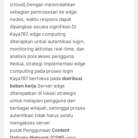
(cloud).Dengan memindahkan
sebagian pemrosesan ke edge
nodes, waktu respons dapat
dipangkas secara signifikan.Di
Kaya787, edge computing
diterapkan untuk autentikasi login,
monitoring aktivitas real-time, dan
analisis pola akses pengguna.
Kedua, strategi implementasi edge
computing pada proses login
Kaya787 berfokus pada
distribusi
beban kerja
.Server edge
ditempatkan di lokasi strategis
untuk melayani pengguna dari
berbagai wilayah, sehingga proses
autentikasi tidak harus selalu
mengakses server
pusat.Penggunaan
Content
Delivery Network (CDN)
yang