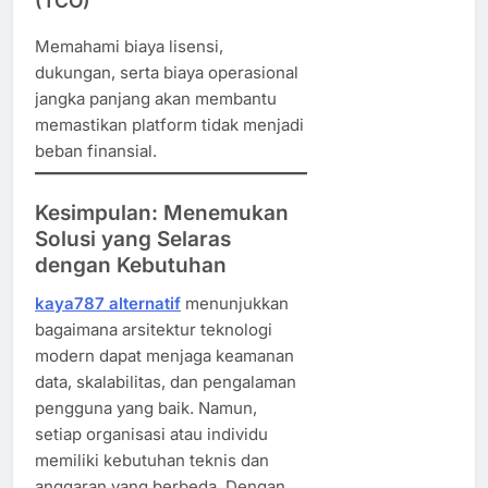
(TCO)
Memahami biaya lisensi,
dukungan, serta biaya operasional
jangka panjang akan membantu
memastikan platform tidak menjadi
beban finansial.
Kesimpulan: Menemukan
Solusi yang Selaras
dengan Kebutuhan
kaya787 alternatif
menunjukkan
bagaimana arsitektur teknologi
modern dapat menjaga keamanan
data, skalabilitas, dan pengalaman
pengguna yang baik. Namun,
setiap organisasi atau individu
memiliki kebutuhan teknis dan
anggaran yang berbeda. Dengan