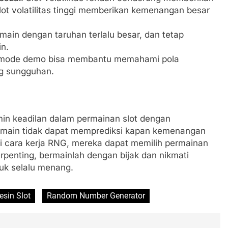
ot volatilitas tinggi memberikan kemenangan besar
main dengan taruhan terlalu besar, dan tetap
n.
 mode demo bisa membantu memahami pola
g sungguhan.
in keadilan dalam permainan slot dengan
emain tidak dapat memprediksi kapan kemenangan
 cara kerja RNG, mereka dapat memilih permainan
rpenting, bermainlah dengan bijak dan nikmati
uk selalu menang.
sin Slot
Random Number Generator