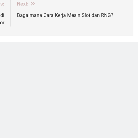
s:
Next:
di
Bagaimana Cara Kerja Mesin Slot dan RNG?
or