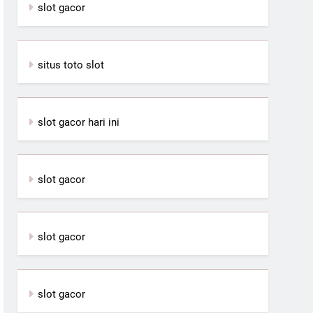
slot gacor
situs toto slot
slot gacor hari ini
slot gacor
slot gacor
slot gacor