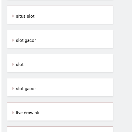
situs slot
slot gacor
slot
slot gacor
live draw hk