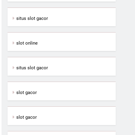
situs slot gacor
slot online
situs slot gacor
slot gacor
slot gacor