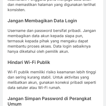
dan memastikan halaman yang digunakan terlihat
konsisten.
Jangan Membagikan Data Login
Username dan password bersifat pribadi. Jangan
membagikan data akun kepada siapa pun,
termasuk kepada pihak yang mengaku dapat
membantu proses akses. Data login sebaiknya
hanya diketahui oleh pemilik akun.
Hindari Wi-Fi Publik
Wi-Fi publik memiliki risiko keamanan lebih tinggi
dan sering kurang stabil. Untuk aktivitas yang
melibatkan akun, gunakan koneksi pribadi seperti
data seluler atau Wi-Fi rumah.
Jangan Simpan Password di Perangkat
Umum