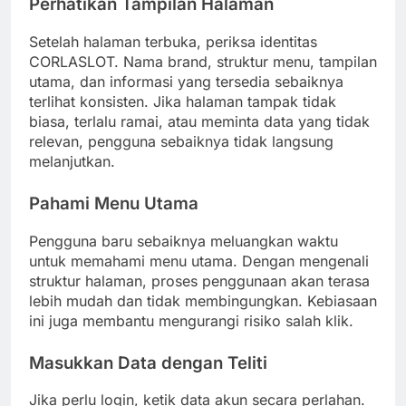
Perhatikan Tampilan Halaman
Setelah halaman terbuka, periksa identitas
CORLASLOT. Nama brand, struktur menu, tampilan
utama, dan informasi yang tersedia sebaiknya
terlihat konsisten. Jika halaman tampak tidak
biasa, terlalu ramai, atau meminta data yang tidak
relevan, pengguna sebaiknya tidak langsung
melanjutkan.
Pahami Menu Utama
Pengguna baru sebaiknya meluangkan waktu
untuk memahami menu utama. Dengan mengenali
struktur halaman, proses penggunaan akan terasa
lebih mudah dan tidak membingungkan. Kebiasaan
ini juga membantu mengurangi risiko salah klik.
Masukkan Data dengan Teliti
Jika perlu login, ketik data akun secara perlahan.