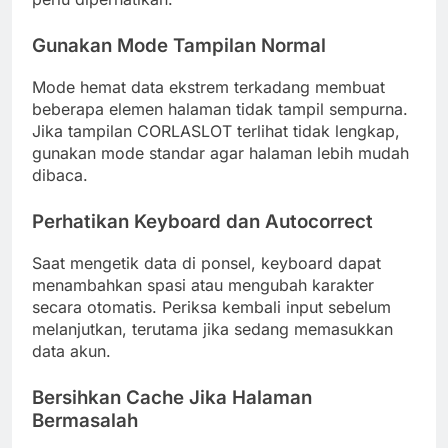
Gunakan Mode Tampilan Normal
Mode hemat data ekstrem terkadang membuat
beberapa elemen halaman tidak tampil sempurna.
Jika tampilan CORLASLOT terlihat tidak lengkap,
gunakan mode standar agar halaman lebih mudah
dibaca.
Perhatikan Keyboard dan Autocorrect
Saat mengetik data di ponsel, keyboard dapat
menambahkan spasi atau mengubah karakter
secara otomatis. Periksa kembali input sebelum
melanjutkan, terutama jika sedang memasukkan
data akun.
Bersihkan Cache Jika Halaman
Bermasalah