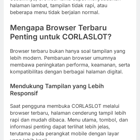
halaman lambat, tampilan tidak rapi, atau
beberapa menu tidak berjalan normal.
Mengapa Browser Terbaru
Penting untuk CORLASLOT?
Browser terbaru bukan hanya soal tampilan yang
lebih modern. Pembaruan browser umumnya
membawa peningkatan performa, keamanan, serta
kompatibilitas dengan berbagai halaman digital.
Mendukung Tampilan yang Lebih
Responsif
Saat pengguna membuka CORLASLOT melalui
browser terbaru, halaman cenderung tampil lebih
rapi dan mudah dibaca. Menu utama, tombol, dan
informasi penting dapat terlihat lebih jelas,
terutama pada perangkat mobile dengan layar