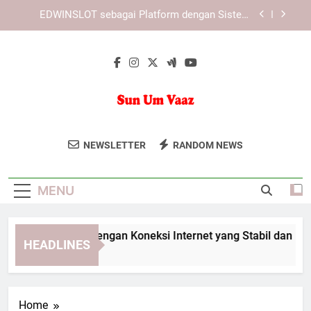
Skip
LEBAH4D sebagai Platform dengan Sistem Akses
to
yang Praktis
content
KAYA787 sebagai Platform dengan Sistem Akses
yang Praktis
LEBAH4D Login dengan Koneksi Internet yang
Stabil dan Lebih Aman
EDWINSLOT sebagai Platform dengan Sistem
Akses yang Praktis
Sun Um Vaaz
Baca Artikel Dan Berita Inspiratif Dari
LEBAH4D sebagai Platform dengan Sistem Akses
NEWSLETTER
RANDOM NEWS
yang Praktis
Sun Um Vaaz. Konten Yang Memberikan
KAYA787 sebagai Platform dengan Sistem Akses
Perspektif Positif Dan Penuh Makna.
yang Praktis
MENU
BAH4D Login dengan Koneksi Internet yang Stabil dan Lebih
HEADLINES
Weeks Ago
Home