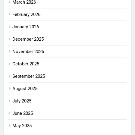
March 2026
February 2026
January 2026
December 2025
November 2025
October 2025
September 2025
August 2025
July 2025
June 2025
May 2025