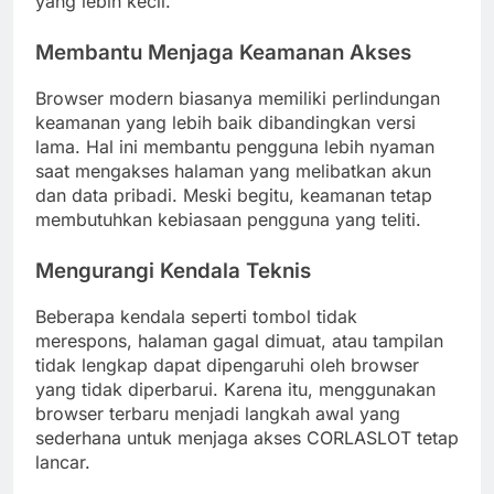
yang lebih kecil.
Membantu Menjaga Keamanan Akses
Browser modern biasanya memiliki perlindungan
keamanan yang lebih baik dibandingkan versi
lama. Hal ini membantu pengguna lebih nyaman
saat mengakses halaman yang melibatkan akun
dan data pribadi. Meski begitu, keamanan tetap
membutuhkan kebiasaan pengguna yang teliti.
Mengurangi Kendala Teknis
Beberapa kendala seperti tombol tidak
merespons, halaman gagal dimuat, atau tampilan
tidak lengkap dapat dipengaruhi oleh browser
yang tidak diperbarui. Karena itu, menggunakan
browser terbaru menjadi langkah awal yang
sederhana untuk menjaga akses CORLASLOT tetap
lancar.