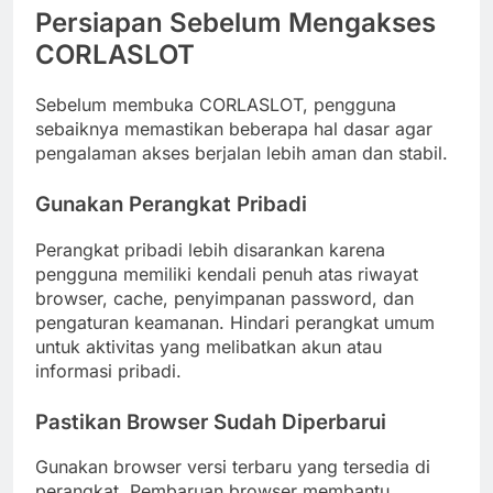
Persiapan Sebelum Mengakses
CORLASLOT
Sebelum membuka CORLASLOT, pengguna
sebaiknya memastikan beberapa hal dasar agar
pengalaman akses berjalan lebih aman dan stabil.
Gunakan Perangkat Pribadi
Perangkat pribadi lebih disarankan karena
pengguna memiliki kendali penuh atas riwayat
browser, cache, penyimpanan password, dan
pengaturan keamanan. Hindari perangkat umum
untuk aktivitas yang melibatkan akun atau
informasi pribadi.
Pastikan Browser Sudah Diperbarui
Gunakan browser versi terbaru yang tersedia di
perangkat. Pembaruan browser membantu