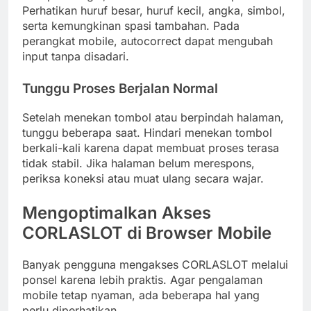
Perhatikan huruf besar, huruf kecil, angka, simbol,
serta kemungkinan spasi tambahan. Pada
perangkat mobile, autocorrect dapat mengubah
input tanpa disadari.
Tunggu Proses Berjalan Normal
Setelah menekan tombol atau berpindah halaman,
tunggu beberapa saat. Hindari menekan tombol
berkali-kali karena dapat membuat proses terasa
tidak stabil. Jika halaman belum merespons,
periksa koneksi atau muat ulang secara wajar.
Mengoptimalkan Akses
CORLASLOT di Browser Mobile
Banyak pengguna mengakses CORLASLOT melalui
ponsel karena lebih praktis. Agar pengalaman
mobile tetap nyaman, ada beberapa hal yang
perlu diperhatikan.