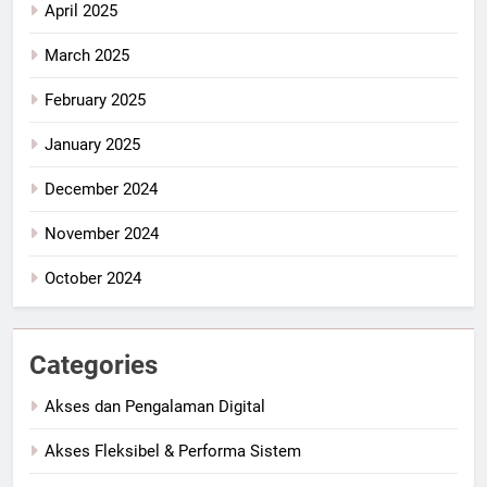
April 2025
March 2025
February 2025
January 2025
December 2024
November 2024
October 2024
Categories
Akses dan Pengalaman Digital
Akses Fleksibel & Performa Sistem