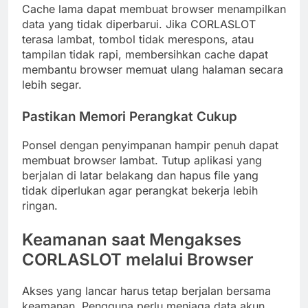
Cache lama dapat membuat browser menampilkan
data yang tidak diperbarui. Jika CORLASLOT
terasa lambat, tombol tidak merespons, atau
tampilan tidak rapi, membersihkan cache dapat
membantu browser memuat ulang halaman secara
lebih segar.
Pastikan Memori Perangkat Cukup
Ponsel dengan penyimpanan hampir penuh dapat
membuat browser lambat. Tutup aplikasi yang
berjalan di latar belakang dan hapus file yang
tidak diperlukan agar perangkat bekerja lebih
ringan.
Keamanan saat Mengakses
CORLASLOT melalui Browser
Akses yang lancar harus tetap berjalan bersama
keamanan. Pengguna perlu menjaga data akun