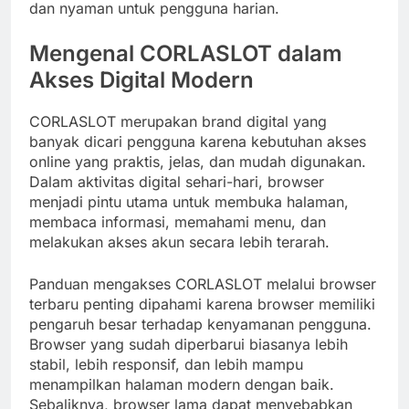
dan nyaman untuk pengguna harian.
Mengenal CORLASLOT dalam
Akses Digital Modern
CORLASLOT merupakan brand digital yang
banyak dicari pengguna karena kebutuhan akses
online yang praktis, jelas, dan mudah digunakan.
Dalam aktivitas digital sehari-hari, browser
menjadi pintu utama untuk membuka halaman,
membaca informasi, memahami menu, dan
melakukan akses akun secara lebih terarah.
Panduan mengakses CORLASLOT melalui browser
terbaru penting dipahami karena browser memiliki
pengaruh besar terhadap kenyamanan pengguna.
Browser yang sudah diperbarui biasanya lebih
stabil, lebih responsif, dan lebih mampu
menampilkan halaman modern dengan baik.
Sebaliknya, browser lama dapat menyebabkan